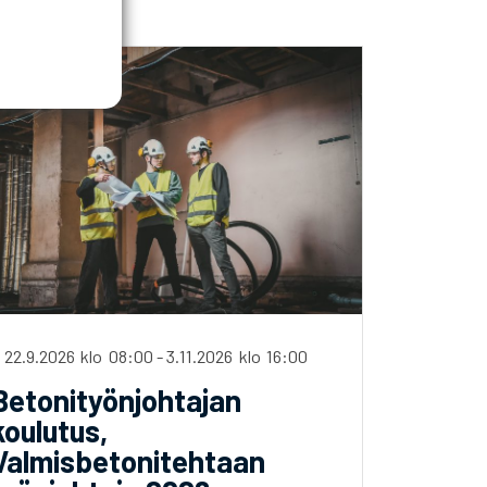
oulutukset
i 22.9.2026
klo
08:00
-
3.11.2026
klo
16:00
Betonityönjohtajan
koulutus,
Valmisbetonitehtaan