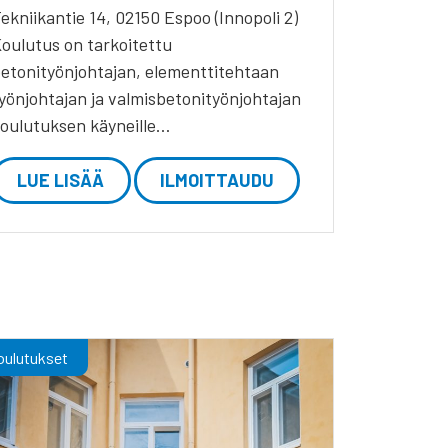
ekniikantie 14, 02150 Espoo (Innopoli 2)
oulutus on tarkoitettu
etonityönjohtajan, elementtitehtaan
yönjohtajan ja valmisbetonityönjohtajan
oulutuksen käyneille…
LUE LISÄÄ
ILMOITTAUDU
oulutukset