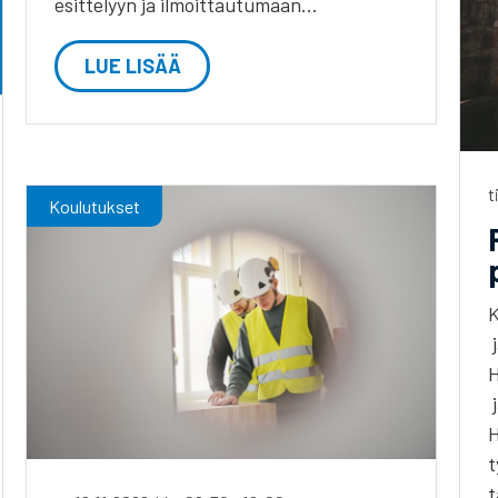
esittelyyn ja ilmoittautumaan…
LUE LISÄÄ
t
Koulutukset
K
j
H
j
H
t
t