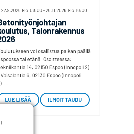
i 22.9.2026
klo
08:00
-
26.11.2026
klo
16:00
Betonityönjohtajan
koulutus, Talonrakennus
2026
oulutukseen voi osallistua paikan päällä
spoossa tai etänä. Osoitteessa:
ekniikantie 14, 02150 Espoo (Innopoli 2)
 Vaisalantie 6, 02130 Espoo (Innopoli
). …
LUE LISÄÄ
ILMOITTAUDU
t