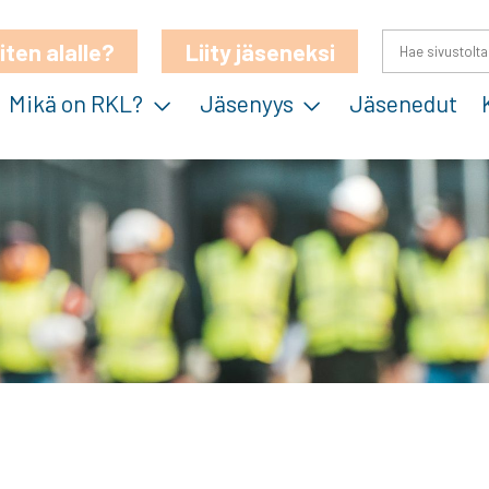
iten alalle?
Liity jäseneksi
Mikä on RKL?
Jäsenyys
Jäsenedut