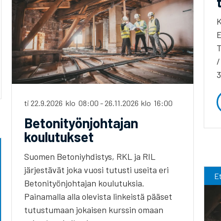
K
E
T
/
3
ti 22.9.2026
klo
08:00
-
26.11.2026
klo
16:00
Betonityönjohtajan
koulutukset
Suomen Betoniyhdistys, RKL ja RIL
järjestävät joka vuosi tutusti useita eri
Et
Betonityönjohtajan koulutuksia.
Painamalla alla olevista linkeistä pääset
tutustumaan jokaisen kurssin omaan