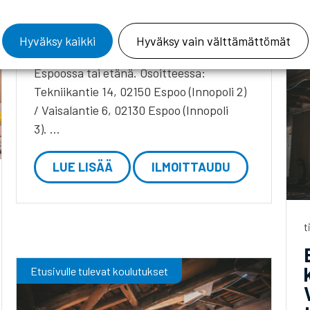
Elementtitehtaan
työnjohtaja 2026
Hyväksy kaikki
Hyväksy vain välttämättömät
K
Koulutukseen voi osallistua paikan päällä
Espoossa tai etänä. Osoitteessa:
Tekniikantie 14, 02150 Espoo (Innopoli 2)
/ Vaisalantie 6, 02130 Espoo (Innopoli
3). …
LUE LISÄÄ
ILMOITTAUDU
t
Etusivulle tulevat koulutukset