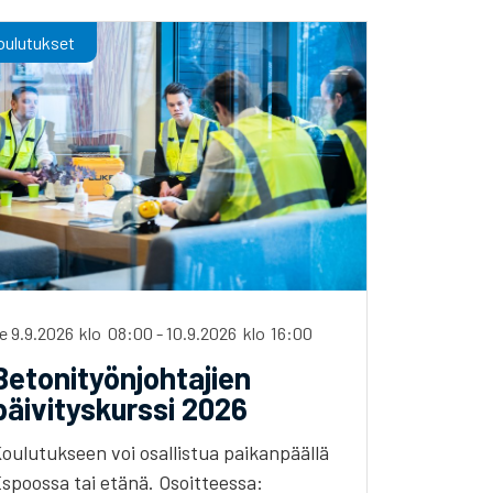
oulutukset
e 9.9.2026
klo
08:00
-
10.9.2026
klo
16:00
Betonityönjohtajien
päivityskurssi 2026
oulutukseen voi osallistua paikanpäällä
spoossa tai etänä. Osoitteessa: