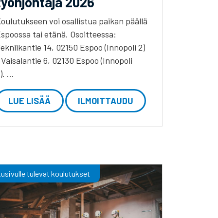
työnjohtaja 2026
oulutukseen voi osallistua paikan päällä
spoossa tai etänä. Osoitteessa:
ekniikantie 14, 02150 Espoo (Innopoli 2)
 Vaisalantie 6, 02130 Espoo (Innopoli
). …
LUE LISÄÄ
ILMOITTAUDU
usivulle tulevat koulutukset