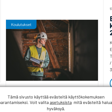
t
Koulutukset
K
E
T
/
3
ti 22.9.2026
klo
08:00
-
5.11.2026
klo
16:00
Tämä sivusto käyttää evästeitä käyttökokemuksen
Betonityönjohtajan
parantamiseksi. Voit valita
asetuksista
mitä evästeitä halua
koulutus,
hyväksyä.