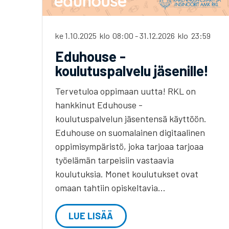
ke 1.10.2025
klo
08:00
-
31.12.2026
klo
23:59
Eduhouse -
koulutuspalvelu jäsenille!
Tervetuloa oppimaan uutta! RKL on
hankkinut Eduhouse -
koulutuspalvelun jäsentensä käyttöön.
Eduhouse on suomalainen digitaalinen
oppimisympäristö, joka tarjoaa tarjoaa
työelämän tarpeisiin vastaavia
koulutuksia. Monet koulutukset ovat
omaan tahtiin opiskeltavia…
LUE LISÄÄ