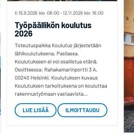
ti 15.9.2026
klo
08:00
-
12.11.2026
klo
16:00
Työpäällikön koulutus
2026
Toteutuspaikka Koulutus järjestetään
lähikoulutuksena, Pasilassa.
Koulutukseen ei voi osallistua etänä.
Osoitteessa: Rahakamarinportti 3 A,
00240 Helsinki. Koulutuksen kuvaus
Koulutuksen tarkoituksena on kouluttaa
rakennustyömaan vastaavista…
LUE LISÄÄ
ILMOITTAUDU