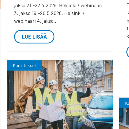
T
jakso 21.-22.4.2026, Helsinki / webinaari
K
3. jakso 19.-20.5.2026, Helsinki /
b
webinaari 4. jakso…
t
k
LUE LISÄÄ
Koulutukset
K