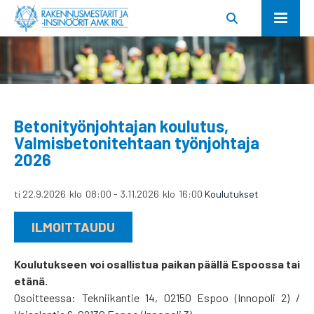
Betonityönjohtajan koulutus,
Valmisbetonitehtaan työnjohtaja
2026
ti 22.9.2026
klo
08:00
-
3.11.2026
klo
16:00
Koulutukset
ILMOITTAUDU
Koulutukseen voi osallistua paikan päällä Espoossa tai
etänä.
Osoitteessa: Tekniikantie 14, 02150 Espoo (Innopoli 2) /