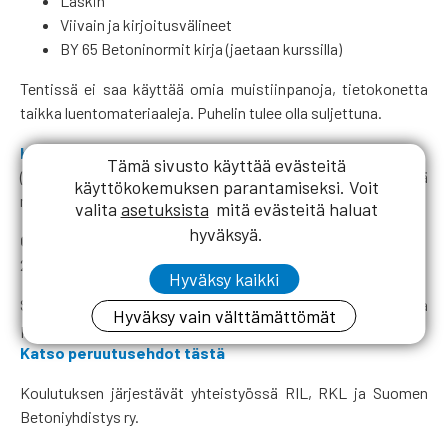
Laskin
Viivain ja kirjoitusvälineet
BY 65 Betoninormit kirja (jaetaan kurssilla)
Tentissä ei saa käyttää omia muistiinpanoja, tietokonetta
taikka luentomateriaaleja. Puhelin tulee olla suljettuna.
Katso koulutuksen ohjelma tästä!
Tämä sivusto käyttää evästeitä
(Ohjelma päivitetty 26.6.26, ohjelmaan saattaa tulla vielä
käyttökokemuksen parantamiseksi. Voit
muutoksia).
valita
asetuksista
mitä evästeitä haluat
hyväksyä.
Osallistumismaksu:
2 270€ + alv 25,5%
Hyväksy kaikki
Sovellamme osallistujan peruutustilanteessa
Hyväksy vain välttämättömät
peruutusehtojamme.
Katso peruutusehdot tästä
Koulutuksen järjestävät yhteistyössä RIL, RKL ja Suomen
Betoniyhdistys ry.