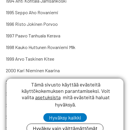
1994 Ahti Kohtala Jämsänkoski
1995 Seppo Aho Rovaniemi
1996 Risto Jokinen Porvoo
1997 Paavo Tanhuala Kerava
1998 Kauko Huttunen Rovaniemi Mlk
1999 Arvo Taskinen Kitee
2000 Kari Nieminen Kaarina
2001 Martti Rissanen Helsinki
Tämä sivusto käyttää evästeitä
käyttökokemuksen parantamiseksi. Voit
2002 Airi Penttilä Valkeala
valita
asetuksista
mitä evästeitä haluat
hyväksyä.
2003 Matti Eklund Kerava
2004 Heikki Haapanen Helsinki
Hyväksy kaikki
Hyväksy vain välttämättömät
2005 Veikko Majava Helsinki