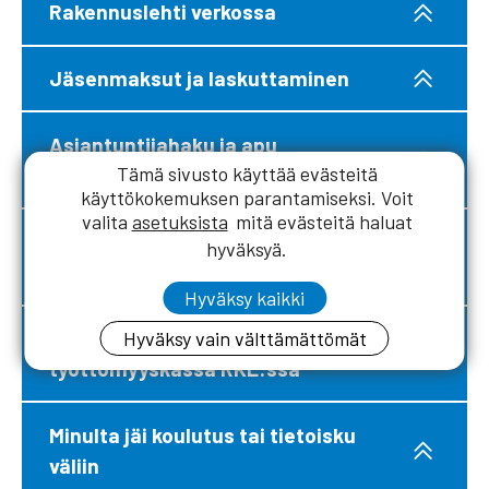
Rakennuslehti verkossa
Jäsenmaksut ja laskuttaminen
Asiantuntijahaku ja apu
Tämä sivusto käyttää evästeitä
rakennusurakan pulmiin
käyttökokemuksen parantamiseksi. Voit
valita
asetuksista
mitä evästeitä haluat
Tukea lakiasioissa kiinteistö- ja
hyväksyä.
rakentamisalalla
Hyväksy kaikki
Työsuhdeneuvonta ja
Hyväksy vain välttämättömät
työttömyyskassa RKL:ssä
Minulta jäi koulutus tai tietoisku
väliin