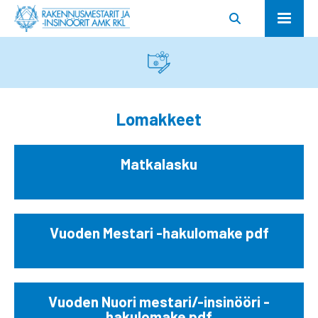
Lomakkeet
Matkalasku
Vuoden Mestari -hakulomake pdf
Vuoden Nuori mestari/-insinööri -
hakulomake
pdf