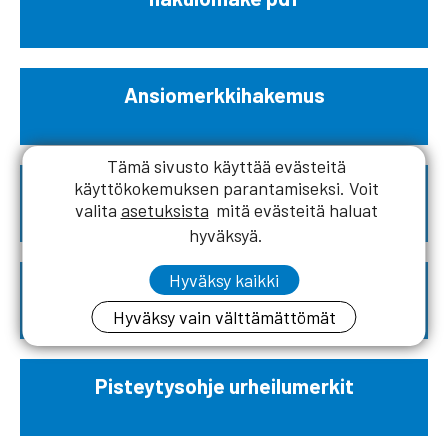
Ansiomerkkihakemus
Tämä sivusto käyttää evästeitä
käyttökokemuksen parantamiseksi. Voit
Pisteytysohje
valita
asetuksista
mitä evästeitä haluat
hyväksyä.
Hyväksy kaikki
Urheilumerkkihakemus
Hyväksy vain välttämättömät
Pisteytysohje urheilumerkit