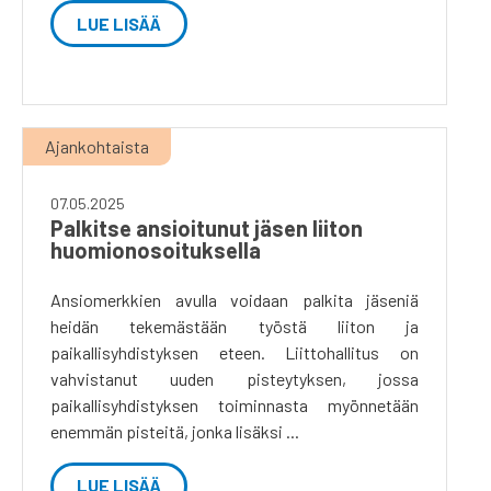
LUE LISÄÄ
Ajankohtaista
07.05.2025
Palkitse ansioitunut jäsen liiton
huomionosoituksella
Ansiomerkkien avulla voidaan palkita jäseniä
heidän tekemästään työstä liiton ja
paikallisyhdistyksen eteen. Liittohallitus on
vahvistanut uuden pisteytyksen, jossa
paikallisyhdistyksen toiminnasta myönnetään
enemmän pisteitä, jonka lisäksi ...
LUE LISÄÄ