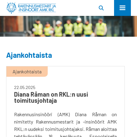
Ajankohtaista
Ajankohtaista
22.05.2025
Diana Råman on RKL:n uusi
toimitusjohtaja
Rakennusinsinööri (AMK) Diana Råman on
nimitetty Rakennusmestarit ja -insinöörit AMK
RKL:n uudeksi toimitusjohtajaksi. Råman aloittaa
tehtävässään 16. kesäkuuta. Espoolaisella