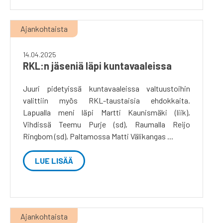
Ajankohtaista
14.04.2025
RKL:n jäseniä läpi kuntavaaleissa
Juuri pidetyissä kuntavaaleissa valtuustoihin
valittiin myös RKL-taustaisia ehdokkaita.
Lapualla meni läpi Martti Kaunismäki (liik),
Vihdissä Teemu Purje (sd), Raumalla Reijo
Ringbom (sd), Paltamossa Matti Välikangas ...
LUE LISÄÄ
Ajankohtaista