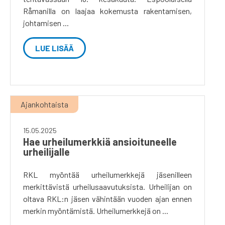
Råmanilla on laajaa kokemusta rakentamisen,
johtamisen ...
LUE LISÄÄ
Ajankohtaista
15.05.2025
Hae urheilumerkkiä ansioituneelle
urheilijalle
RKL myöntää urheilumerkkejä jäsenilleen
merkittävistä urheilusaavutuksista. Urheilijan on
oltava RKL:n jäsen vähintään vuoden ajan ennen
merkin myöntämistä. Urheilumerkkejä on ...