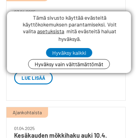
03.04.2025
Tämä sivusto käyttää evästeitä
RKL:n uintikilpailut Pajulahdessa 17.5.
käyttökokemuksen parantamiseksi. Voit
valita
asetuksista
mitä evästeitä haluat
RKL:n uintikilpailut 2025 Aika: Lauantaina
hyväksyä.
17.5.2025 klo 13.00 Paikka: Pajulahden
Liikuntakeskus Pajulahdentie 167, 15560 Nastola
Hyväksy kaikki
Lajit: Rintauinti ja vapaauinti Sarjat: MY, M 40,
M 50, M 60, ...
Hyväksy vain välttämättömät
LUE LISÄÄ
Ajankohtaista
01.04.2025
Kesäkauden mökkihaku auki 10.4.