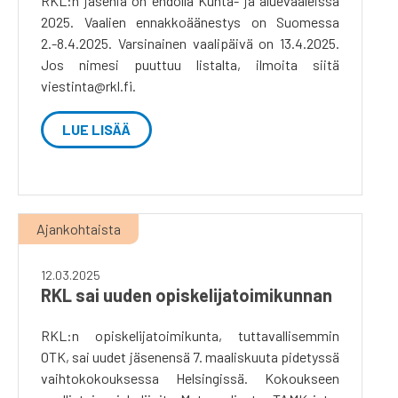
RKL:n jäseniä on ehdolla Kunta- ja aluevaaleissa
2025. Vaalien ennakkoäänestys on Suomessa
2.-8.4.2025. Varsinainen vaalipäivä on 13.4.2025.
Jos nimesi puuttuu listalta, ilmoita siitä
viestinta@rkl.fi.
LUE LISÄÄ
Ajankohtaista
12.03.2025
RKL sai uuden opiskelijatoimikunnan
RKL:n opiskelijatoimikunta, tuttavallisemmin
OTK, sai uudet jäsenensä 7. maaliskuuta pidetyssä
vaihtokokouksessa Helsingissä. Kokoukseen