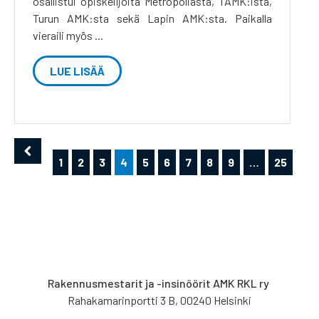
osallistui opiskelijoita Metropoliasta, TAMK:ista,
Turun AMK:sta sekä Lapin AMK:sta. Paikalla
vieraili myös ...
LUE LISÄÄ
1
2
3
4
5
6
7
8
9
…
25
Rakennusmestarit ja -insinöörit AMK RKL ry
Rahakamarinportti 3 B, 00240 Helsinki