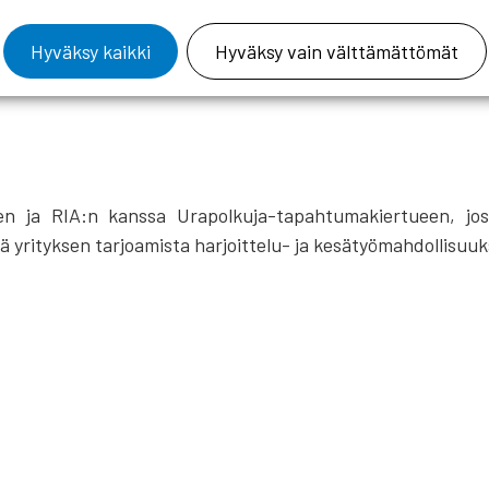
tarkentuu vielä
Hyväksy kaikki
Hyväksy vain välttämättömät
en ja RIA:n kanssa Urapolkuja-tapahtumakiertueen, jo
 yrityksen tarjoamista harjoittelu- ja kesätyömahdollisuu