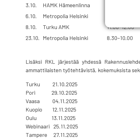
3.10.
HAMK Hämeenlinna
8.00 alkaen, 
6.10.
Metropolia Helsinki
11.00–13.00
8.10.
Turku AMK
11.00–12.00
23.10.
Metropolia Helsinki
8.30–10.00
Lisäksi RKL järjestää yhdessä Rakennuslehd
ammattilaisten työtehtävistä, kokemuksista sekä
Turku 21.10.2025
Pori 29.10.2025
Vaasa 04.11.2025
Kuopio 12.11.2025
Oulu 13.11.2025
Webinaari 25.11.2025
Tampere 27.11.2025