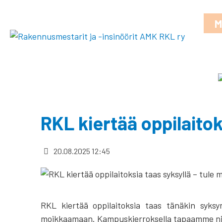
M
RKL kiertää oppilaito
20.08.2025 12:45
RKL kiertää oppilaitoksia taas tänäkin syks
moikkaamaan. Kampuskierroksella tapaamme niin 