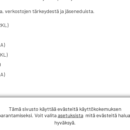
a, verkostojen tärkeydestä ja jäseneduista.
RKL)
IA)
RKL)
0
IA)
Tämä sivusto käyttää evästeitä käyttökokemuksen
parantamiseksi. Voit valita
asetuksista
mitä evästeitä halua
hyväksyä.