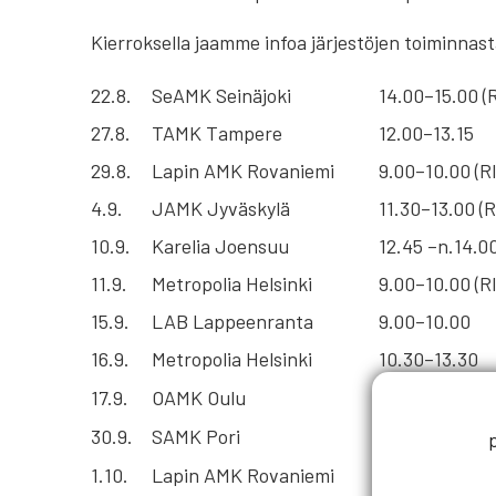
Kierroksella jaamme infoa järjestöjen toiminnast
22.8.
SeAMK Seinäjoki
14.00–15.00 (
27.8.
TAMK Tampere
12.00–13.15
29.8.
Lapin AMK Rovaniemi
9.00–10.00 (R
4.9.
JAMK Jyväskylä
11.30–13.00 (
10.9.
Karelia Joensuu
12.45 –n.14.0
11.9.
Metropolia Helsinki
9.00–10.00 (R
15.9.
LAB Lappeenranta
9.00–10.00
16.9.
Metropolia Helsinki
10.30–13.30
17.9.
OAMK Oulu
11.00–15.00
30.9.
SAMK Pori
10.00–11.30
1.10.
Lapin AMK Rovaniemi
9.15–10.15