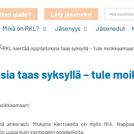
iten alalle?
Liity jäseneksi
Mikä on RKL?
Jäsenyys
Jäsenedut
ksia taas syksyllä – tule m
ynä ahkerasti. Mukana kiertueella on myös RIA. Nappaa
uusia kuin vanhojakin opiskelijoita.