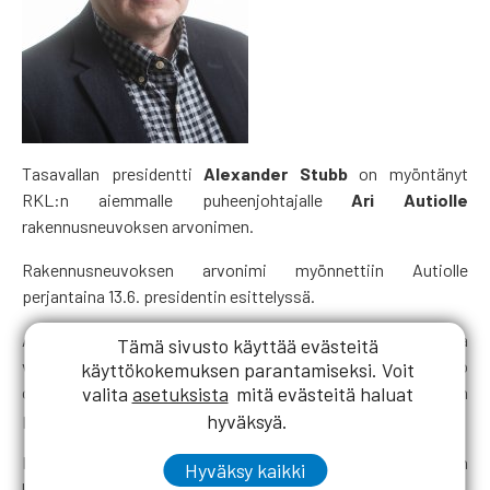
Tasavallan presidentti
Alexander Stubb
on myöntänyt
RKL:n aiemmalle puheenjohtajalle
Ari Autiolle
rakennusneuvoksen arvonimen.
Rakennusneuvoksen arvonimi myönnettiin Autiolle
perjantaina 13.6. presidentin esittelyssä.
Ari Autio toimi RKL:n liittohallituksen puheenjohtajana
Tämä sivusto käyttää evästeitä
vuosina 2014-2021. Hän on pitkään toiminut yrittäjänä. Autio
käyttökokemuksen parantamiseksi. Voit
valita
asetuksista
mitä evästeitä haluat
on tällä hetkellä myös Rakennusmestarien Säätiön
puheenjohtaja.
hyväksyä.
Rakennusneuvoksen arvonimi myönnettiin ensimmäisen
Hyväksy kaikki
kerran vuonna 1943 rakennusmestari
Kaarlo Angervuorelle
.