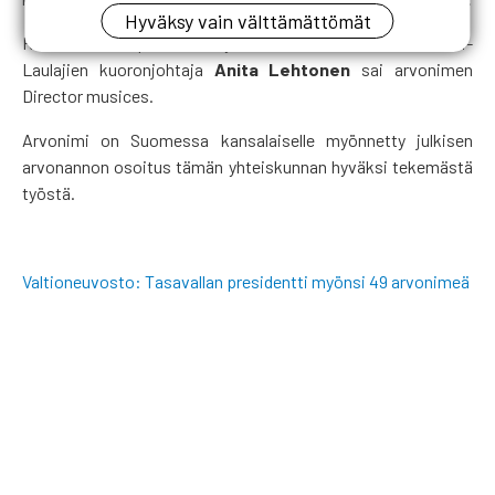
Hyväksy vain välttämättömät
RKL:n vaikutuspiiriin tuli myös toinen arvonimi, sillä Mestari-
Laulajien kuoronjohtaja
Anita Lehtonen
sai arvonimen
Director musices.
Arvonimi on Suomessa kansalaiselle myönnetty julkisen
arvonannon osoitus tämän yhteiskunnan hyväksi tekemästä
työstä.
Valtioneuvosto: Tasavallan presidentti myönsi 49 arvonimeä