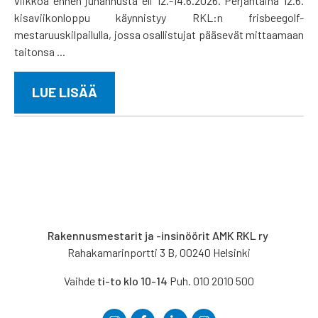
viikkoa ennen juhannusta eli 12.-14.6.2026. Perjantaina 12.6.
kisaviikonloppu käynnistyy RKL:n frisbeegolf-
mestaruuskilpailulla, jossa osallistujat pääsevät mittaamaan
taitonsa ...
LUE LISÄÄ
Rakennusmestarit ja -insinöörit AMK RKL ry
Rahakamarinportti 3 B, 00240 Helsinki
Vaihde
ti-to klo 10-14
Puh. 010 2010 500