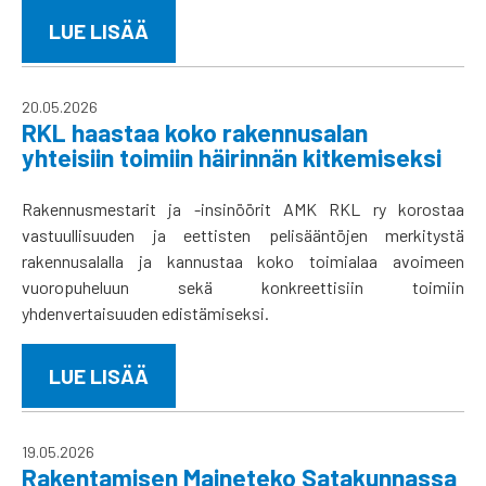
LUE LISÄÄ
20.05.2026
RKL haastaa koko rakennusalan
yhteisiin toimiin häirinnän kitkemiseksi
Rakennusmestarit ja -insinöörit AMK RKL ry korostaa
vastuullisuuden ja eettisten pelisääntöjen merkitystä
rakennusalalla ja kannustaa koko toimialaa avoimeen
vuoropuheluun sekä konkreettisiin toimiin
yhdenvertaisuuden edistämiseksi.
LUE LISÄÄ
19.05.2026
Rakentamisen Maineteko Satakunnassa