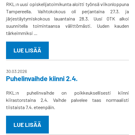
RKL:n uusi opiskelijatoimikunta aloitti työnsä viikonloppuna
Tampereella. Vaihtokokous oli perjantaina 27.3. ja
järjestäytymiskokous lauantaina 28.3. Uusi OTK alkoi
suunnitella toimintaansa välittömästi. Uuden kauden
tärkeimmiksi ...
LUE LISÄÄ
30.03.2026
Puhelinvaihde kiinni 2.4.
RKL:n puhelinvaihde on poikkeuksellisesti kiinni
kiirastorstaina 2.4. Vaihde palvelee taas normaalisti
tiistaista 7.4. eteenpäin.
LUE LISÄÄ