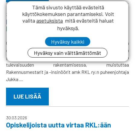
Tämä sivusto käyttää evästeitä
käyttökokemuksen parantamiseksi. Voit
31.03.2026
valita
asetuksista
mitä evästeitä haluat
Rakennusalan osaajien saatavuus on
kriittinen kansallinen kysymys
hyväksyä.
Hyväksy kaikki
Oikeanlaisen asuntotuotannon varmistaminen, rakennusalan
osaajapohjan turvaaminen sekä pitkäjänteinen
Hyväksy vain välttämättömät
päätöksenteko ovat keskeisiä tekijöitä rakennusalan
tulevaisuuden rakentamisessa, muistuttaa
Rakennusmestarit ja -insinöörit amk RKL ry:n puheenjohtaja
Jukka ...
LUE LISÄÄ
30.03.2026
Opiskelijoista uutta virtaa RKL:ään