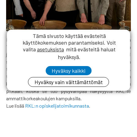
Tämä sivusto käyttää evästeitä
RKL:n uusi opiskelijatoimikunta aloitti työnsä viikonloppuna
käyttökokemuksen parantamiseksi. Voit
Tampereella. Vaihtokokous oli perjantaina 27.3. ja
valita
asetuksista
mitä evästeitä haluat
järjestäytymiskokous lauantaina 28.3. Uusi OTK alkoi
hyväksyä.
suunnitella toimintaansa välittömästi. Uuden kauden
tärkeimmiksi tehtäviksi nostettiin viestinnän kehittäminen,
Hyväksy kaikki
tapahtumien kehittäminen sekä kampusaktiivitoiminnan
Hyväksy vain välttämättömät
käynnistäminen uudelleen. Viimeksi mainittua on toivottu
pitkään, koska se tuo pysyvämpää näkyvyyttä RKL:lle
ammattikorkeakoulujen kampuksilla.
Lue lisää
RKL:n opiskelijatoimikunnasta
.