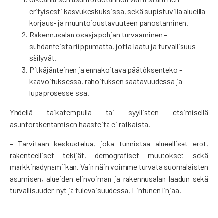
erityisesti kasvukeskuksissa, sekä supistuvilla alueilla
korjaus- ja muuntojoustavuuteen panostaminen.
Rakennusalan osaajapohjan turvaaminen –
suhdanteista riippumatta, jotta laatu ja turvallisuus
säilyvät.
Pitkäjänteinen ja ennakoitava päätöksenteko –
kaavoituksessa, rahoituksen saatavuudessa ja
lupaprosesseissa.
Yhdellä taikatempulla tai syyllisten etsimisellä
asuntorakentamisen haasteita ei ratkaista.
– Tarvitaan keskustelua, joka tunnistaa alueelliset erot,
rakenteelliset tekijät, demografiset muutokset sekä
markkinadynamiikan. Vain näin voimme turvata suomalaisten
asumisen, alueiden elinvoiman ja rakennusalan laadun sekä
turvallisuuden nyt ja tulevaisuudessa, Lintunen linjaa.