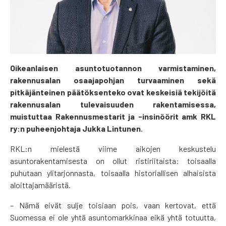
Oikeanlaisen asuntotuotannon varmistaminen,
rakennusalan osaajapohjan turvaaminen sekä
pitkäjänteinen päätöksenteko ovat keskeisiä tekijöitä
rakennusalan tulevaisuuden rakentamisessa,
muistuttaa Rakennusmestarit ja -insinöörit amk RKL
ry:n puheenjohtaja Jukka Lintunen.
RKL:n mielestä viime aikojen keskustelu
asuntorakentamisesta on ollut ristiriitaista: toisaalla
puhutaan ylitarjonnasta, toisaalla historiallisen alhaisista
aloittajamääristä.
– Nämä eivät sulje toisiaan pois, vaan kertovat, että
Suomessa ei ole yhtä asuntomarkkinaa eikä yhtä totuutta,