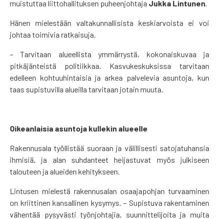
muistuttaa liittohallituksen puheenjohtaja
Jukka Lintunen
.
Hänen mielestään valtakunnallisista keskiarvoista ei voi
johtaa toimivia ratkaisuja.
– Tarvitaan alueellista ymmärrystä, kokonaiskuvaa ja
pitkäjänteistä politiikkaa. Kasvukeskuksissa tarvitaan
edelleen kohtuuhintaisia ja arkea palvelevia asuntoja, kun
taas supistuvilla alueilla tarvitaan jotain muuta.
Oikeanlaisia asuntoja kullekin alueelle
Rakennusala työllistää suoraan ja välillisesti satojatuhansia
ihmisiä, ja alan suhdanteet heijastuvat myös julkiseen
talouteen ja alueiden kehitykseen.
Lintusen mielestä rakennusalan osaajapohjan turvaaminen
on kriittinen kansallinen kysymys. – Supistuva rakentaminen
vähentää pysyvästi työnjohtajia, suunnittelijoita ja muita