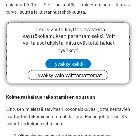
asiantuntijoita. Se heikentää rakentamisen laatua,
turvallisuutta ja kustannustehokkuutta.
Hän myös muistuttaa, että pelkkä asuntojen määrä ei riitä.
Tämä sivusto käyttää evästeitä
käyttökokemuksen parantamiseksi. Voit
– Ratkaisevaa on, rakennetaanko oikeanlaisia asuntoja
valita
asetuksista
mitä evästeitä haluat
oikeille alueille. Pääkaupunkiseudulla kohtuuhintaisten
hyväksyä.
asuntojen saatavuudessa on edelleen merkittäviä haasteita,
ja poliittiset päätökset kaavoituksesta, kokovaatimuksista
Hyväksy kaikki
sekä runko- ja materiaaliratkaisuista vaikuttavat
merkittävästi markkinaan.
Hyväksy vain välttämättömät
Kolme ratkaisua rakentamisen nousuun
Lintusen mielestä tarvitaan kokonaiskuvaa, jotta kestävien
päätösten tekeminen on mahdollista. Hänen johdollaan RKL
painottaa kolmea ratkaisua:
Oikeanlaisen asuntotuotannon varmistaminen –