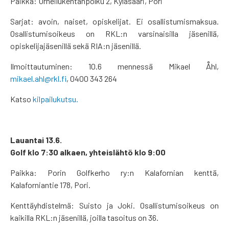
Paikka: Urheilukentänpolku 2, Kyläsaari, Pori
Sarjat: avoin, naiset, opiskelijat. Ei osallistumismaksua.
Osallistumisoikeus on RKL:n varsinaisilla jäsenillä,
opiskelijajäsenillä sekä RIA:n jäsenillä.
Ilmoittautuminen: 10.6 mennessä Mikael Åhl,
mikael.ahl@rkl.fi
, 0400 343 264
Katso
kilpailukutsu.
Lauantai 13.6.
Golf klo 7:30 alkaen, yhteislähtö klo 9:00
Paikka: Porin Golfkerho ry:n Kalafornian kenttä,
Kalaforniantie 178, Pori.
Kenttäyhdistelmä: Suisto ja Joki. Osallistumisoikeus on
kaikilla RKL:n jäsenillä, joilla tasoitus on 36.