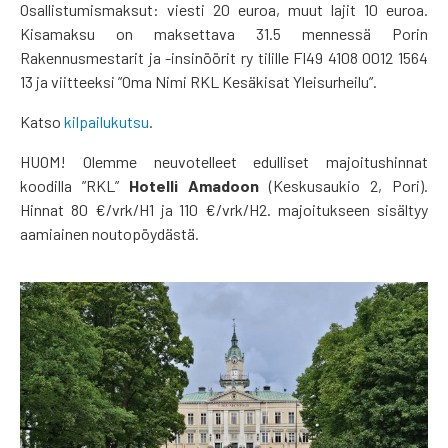
Osallistumismaksut: viesti 20 euroa, muut lajit 10 euroa.
Kisamaksu on maksettava 31.5 mennessä Porin
Rakennusmestarit ja -insinöörit ry tilille FI49 4108 0012 1564
13 ja viitteeksi ”Oma Nimi RKL Kesäkisat Yleisurheilu”.
Katso
kilpailukutsu
.
HUOM! Olemme neuvotelleet edulliset majoitushinnat
koodilla ”RKL”
Hotelli Amadoon
(Keskusaukio 2, Pori).
Hinnat 80 €/vrk/H1 ja 110 €/vrk/H2. majoitukseen sisältyy
aamiainen noutopöydästä.