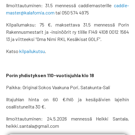
Ilmoittautuminen: 31.5 mennessä caddiemasterille
caddie-
master@kalafornia.com
tai 050 574 4975
Kilpailumaksu: 75 €, maksettava 31.5 mennessä Porin
Rakennusmestarit ja -insinöörit ry tilille FI49 4108 0012 1564
13 ja viitteeksi ”Oma Nimi RKL Kesäkisat GOLF”.
Katso
kilpailukutsu
.
Porin yhdistyksen 110-vuotisjuhla klo 18
Paikka: Original Sokos Vaakuna Pori, Satakunta-Sali
Iltajuhlan hinta on 60 €/hlö ja kesäpäivien lajeihin
osallistuneilta 30 €.
Ilmoittautuminen: 24.5.2026 mennessä Heikki Santala,
heikki.santala@gmail.com