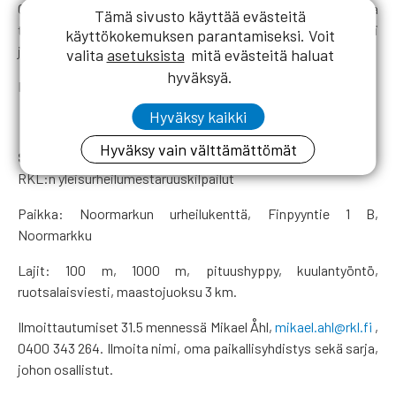
Osallistumismaksun ja mahdollisen muistamisen voi maksaa
Tämä sivusto käyttää evästeitä
tilille OmaSp FI49 4108 0012 1564 13. Viestikenttään oma nimi
käyttökokemuksen parantamiseksi. Voit
ja iltajuhla.
valita
asetuksista
mitä evästeitä haluat
hyväksyä.
Katso
juhlakutsu
.
Hyväksy kaikki
Hyväksy vain välttämättömät
Sunnuntai 14.6.
RKL:n yleisurheilumestaruuskilpailut
Paikka: Noormarkun urheilukenttä, Finpyyntie 1 B,
Noormarkku
Lajit: 100 m, 1000 m, pituushyppy, kuulantyöntö,
ruotsalaisviesti, maastojuoksu 3 km.
Ilmoittautumiset 31.5 mennessä Mikael Åhl,
mikael.ahl@rkl.fi
,
0400 343 264. Ilmoita nimi, oma paikallisyhdistys sekä sarja,
johon osallistut.