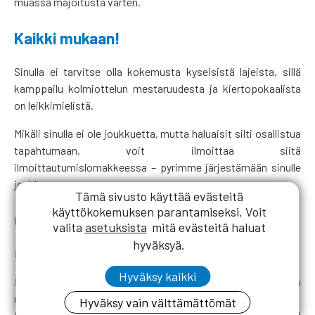
muassa majoitusta varten.
Kaikki mukaan!
Sinulla ei tarvitse olla kokemusta kyseisistä lajeista, sillä
kamppailu kolmiottelun mestaruudesta ja kiertopokaalista
on leikkimielistä.
Mikäli sinulla ei ole joukkuetta, mutta haluaisit silti osallistua
tapahtumaan, voit ilmoittaa siitä
ilmoittautumislomakkeessa – pyrimme järjestämään sinulle
joukkueen.
Tämä sivusto käyttää evästeitä
käyttökokemuksen parantamiseksi. Voit
Ohjelma
valita
asetuksista
mitä evästeitä haluat
hyväksyä.
Pe 7.6.2024
Hyväksy kaikki
Klo 16-20 Omatoiminen saapuminen ja check-in
majoitukseen
Hyväksy vain välttämättömät