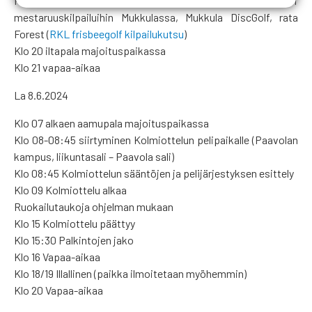
Klo 18 Mahdollisuus osallistua RKL:n frisbeegolf
mestaruuskilpailuihin Mukkulassa, Mukkula DiscGolf, rata
Forest (
RKL frisbeegolf kilpailukutsu
)
Klo 20 iltapala majoituspaikassa
Klo 21 vapaa-aikaa
La 8.6.2024
Klo 07 alkaen aamupala majoituspaikassa
Klo 08-08:45 siirtyminen Kolmiottelun pelipaikalle (Paavolan
kampus, liikuntasali – Paavola sali)
Klo 08:45 Kolmiottelun sääntöjen ja pelijärjestyksen esittely
Klo 09 Kolmiottelu alkaa
Ruokailutaukoja ohjelman mukaan
Klo 15 Kolmiottelu päättyy
Klo 15:30 Palkintojen jako
Klo 16 Vapaa-aikaa
Klo 18/19 Illallinen (paikka ilmoitetaan myöhemmin)
Klo 20 Vapaa-aikaa