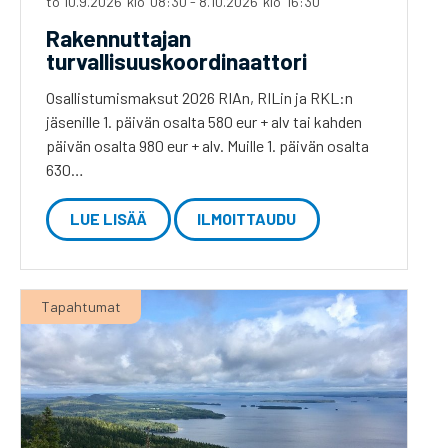
to 10.9.2026
klo
08:30
-
8.10.2026
klo
16:30
Rakennuttajan
turvallisuuskoordinaattori
Osallistumismaksut 2026 RIAn, RILin ja RKL:n
jäsenille 1. päivän osalta 580 eur + alv tai kahden
päivän osalta 980 eur + alv. Muille 1. päivän osalta
630…
LUE LISÄÄ
ILMOITTAUDU
Tapahtumat