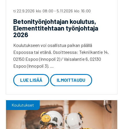
ti 22.9.2026
klo
08:00
-
5.11.2026
klo
16:00
Betonityönjohtajan koulutus,
Elementtitehtaan työnjohtaja
2026
Koulutukseen voi osallistua paikan päällä
Espoossa tai etänä. Osoitteessa: Tekniikantie 14,
02150 Espoo (Innopoli 2) / Vaisalantie 6, 02130
Espoo (Innopoli 3). …
LUE LISÄÄ
ILMOITTAUDU
Koulutukset