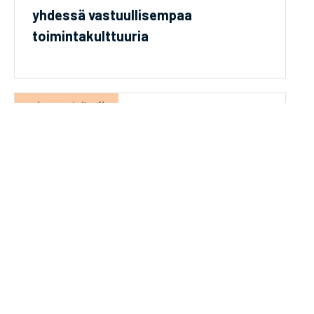
yhdessä vastuullisempaa
toimintakulttuuria
rakennustaito.fi
22.5.2026
Pääkirjoitus: Ole fiksu ja ennakoi
RKL tiedottaa
8.6.2026
Ilmianna paras harjoittelupaikka!