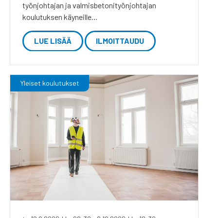
työnjohtajan ja valmisbetonityönjohtajan
koulutuksen käyneille…
LUE LISÄÄ
ILMOITTAUDU
Yleiset koulutukset