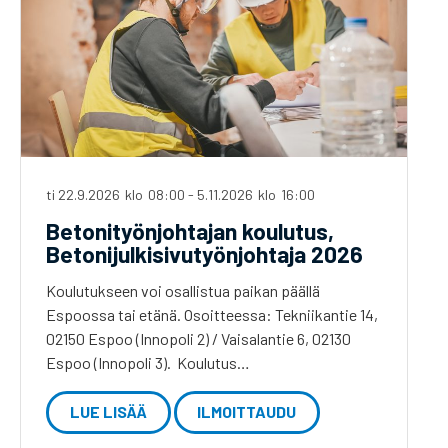
ti 22.9.2026
klo
08:00
-
5.11.2026
klo
16:00
Betonityönjohtajan koulutus,
Betonijulkisivutyönjohtaja 2026
Koulutukseen voi osallistua paikan päällä
Espoossa tai etänä. Osoitteessa: Tekniikantie 14,
02150 Espoo (Innopoli 2) / Vaisalantie 6, 02130
Espoo (Innopoli 3). Koulutus…
LUE LISÄÄ
ILMOITTAUDU