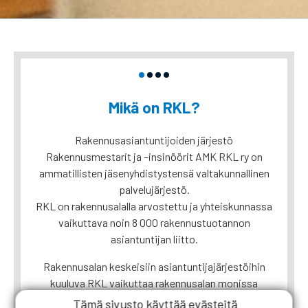
udu
Mikä on RKL?
Rakennusasiantuntijoiden järjestö
iäkin
Rakennusmestarit ja –insinöörit AMK RKL ry on
audu
ammatillisten jäsenyhdistystensä valtakunnallinen
Ra
palvelujärjestö.
RKL on rakennusalalla arvostettu ja yhteiskunnassa
vaikuttava noin 8 000 rakennustuotannon
vaku
asiantuntijan liitto.
Kala
Rakennusalan keskeisiin asiantuntijajärjestöihin
kuuluva RKL vaikuttaa rakennusalan monissa
työryhmissä jäsenistön aseman ja arvostuksen
lak
Tämä sivusto käyttää evästeitä