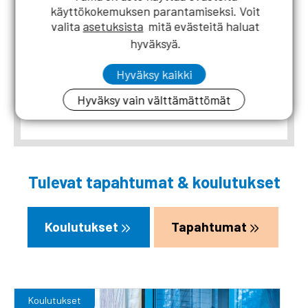
vahvistamiseksi. RKL on osallistunut vahvalla
käyttökokemuksen parantamiseksi. Voit
panoksellaan uuden rakennusmestarikoulutuksen
valita
asetuksista
mitä evästeitä haluat
(AMK) käynnistämiseen ja jatkuvuuden
hyväksyä.
varmistamiseen.
Hyväksy kaikki
Lue lisää
Hyväksy vain välttämättömät
Tulevat tapahtumat & koulutukset
Koulutukset
Tapahtumat
Koulutukset