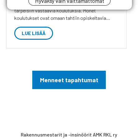
Hyväksy vain välttämättömät
oppimisympäristö, joka tarjoaa tarjoaa työelämän
tarpeisiin vastaavia koulutuksia. Monet
koulutukset ovat omaan tahtiin opiskeltavia…
LUE LISÄÄ
Menneet tapahtumat
Rakennusmestarit ja -insinöörit AMK RKL ry