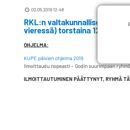
02.05.2019 12:48
RKL:n valtakunnalliset KUPE-p
vieressä) torstaina 12.09.2019. 
OHJELMA:
KUPE päivien ohjelma 2019
Ilmoittaudu nopeasti – Oodin suurimpaan ryhmä
ILMOITTAUTUMINEN PÄÄTTYNYT, RYHMÄ TÄ