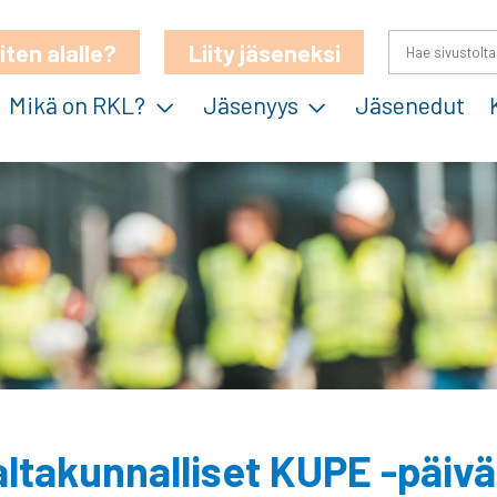
iten alalle?
Liity jäseneksi
Mikä on RKL?
Jäsenyys
Jäsenedut
takunnalliset KUPE -päivä