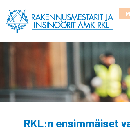
M
RKL:n ensimmäiset val