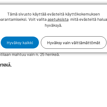
Tämä sivusto käyttää evästeitä käyttökokemuksen
äivät järjestetään Helsingin Oodiss
parantamiseksi. Voit valita
asetuksista
mitä evästeitä halua
Tilaisuus alkaa klo 11.00 ja päättyy ar
hyväksyä.
Hyväksy kaikki
Hyväksy vain välttämättömät
tilaan mahtuu vain n. 25 henkeä.
YNNÄ.