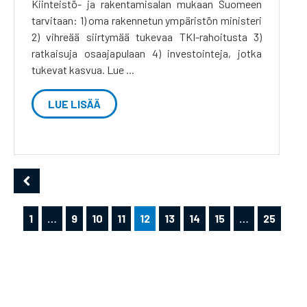
Kiinteistö- ja rakentamisalan mukaan Suomeen
tarvitaan: 1) oma rakennetun ympäristön ministeri
2) vihreää siirtymää tukevaa TKI-rahoitusta 3)
ratkaisuja osaajapulaan 4) investointeja, jotka
tukevat kasvua. Lue ...
LUE LISÄÄ
1
…
9
10
11
12
13
14
15
…
25