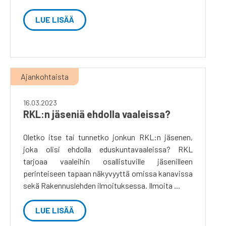
LUE LISÄÄ
Ajankohtaista
16.03.2023
RKL:n jäseniä ehdolla vaaleissa?
Oletko itse tai tunnetko jonkun RKL:n jäsenen,
joka olisi ehdolla eduskuntavaaleissa? RKL
tarjoaa vaaleihin osallistuville jäsenilleen
perinteiseen tapaan näkyvyyttä omissa kanavissa
sekä Rakennuslehden ilmoituksessa. Ilmoita ...
LUE LISÄÄ