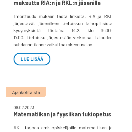
maksutta RIA:n ja RKL:n jäsenille
Ilmoittaudu mukaan tästä linkistä. RIA ja RKL
järjestävät jäsenilleen tietoiskun lainopillisista
kysymyksistä tiistaina 14.2. klo 16.00-
17.00. Tietoisku järjestetään verkossa. Talouden
suhdannetilanne vaikuttaa rakennusalan ...
LUE LISÄÄ
Ajankohtaista
08.02.2023
Matematiikan ja fyysiikan tukiopetus
RKL tarjoaa amk-opiskelijoille matematiikan ja