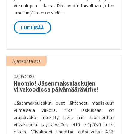
viikonlopun aikana 125- vuotistaivaltaan joten
urheilun jälkeen on vielä ...
LUE LISÄÄ
Ajankohtaista
03.04.2023
Huomio! Jäsenmaksulaskujen
viivakoodissa päivämäärävirhe!
Jäsenmaksulaskut ovat lähteneet maaliskuun
viimeisellä viikolla. Mikäli laskussasi on
eräpäiväksi merkitty 12.4., niin huomioithan
viivakoodia käyttäessäsi, että eräpäivä tulee
oikein. Viivakoodi ehdottaa eräpäiväksi 4.12.