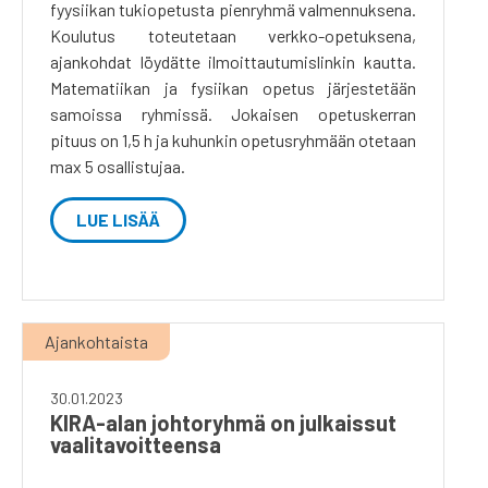
fyysiikan tukiopetusta pienryhmä valmennuksena.
Koulutus toteutetaan verkko-opetuksena,
ajankohdat löydätte ilmoittautumislinkin kautta.
Matematiikan ja fysiikan opetus järjestetään
samoissa ryhmissä. Jokaisen opetuskerran
pituus on 1,5 h ja kuhunkin opetusryhmään otetaan
max 5 osallistujaa.
LUE LISÄÄ
Ajankohtaista
30.01.2023
KIRA-alan johtoryhmä on julkaissut
vaalitavoitteensa