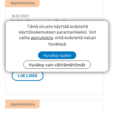
Ajankohtaista
16.02.2023
Lakkotilanne voi vaikuttaa
Tämä sivusto käyttää evästeitä
Rakennuslehden jakeluun
käyttökokemuksen parantamiseksi. Voit
valita
asetuksista
mitä evästeitä haluat
Auto- ja kuljetusalan työntekijäliiton (AKT) tällä
hyväksyä.
viikolla alkanut lakko voi viivästyttää lehtien
jakelua useilla päivillä, arvioi Posti. Tämä koskee
Hyväksy kaikki
myös Rakennuslehteä tämän viikon numerosta
lähtien.
Hyväksy vain välttämättömät
LUE LISÄÄ
Ajankohtaista