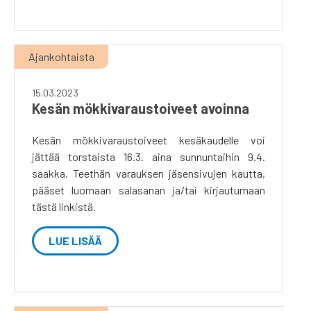
Ajankohtaista
15.03.2023
Kesän mökkivaraustoiveet avoinna
Kesän mökkivaraustoiveet kesäkaudelle voi
jättää torstaista 16.3. aina sunnuntaihin 9.4.
saakka. Teethän varauksen jäsensivujen kautta,
pääset luomaan salasanan ja/tai kirjautumaan
tästä linkistä.
LUE LISÄÄ