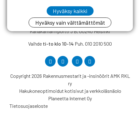
Hyväksy kaikki
Hyväksy vain välttämättömät
Rakennusmestarit ja -insinöörit AMK RKL ry
Rahakamarinportti 3 B, 00240 Helsinki
Vaihde
ti-to klo 10-14
Puh. 010 2010 500
Copyright 2026 Rakennusmestarit ja -insinöörit AMK RKL
ry
Hakukoneoptimoidut kotisivut ja verkkoläsnäolo
Planeetta Internet Oy
Tietosuojaseloste