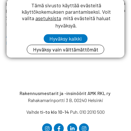
pisteytyskriteerit täyttyvät. Pisteytyksessä
Tämä sivusto käyttää evästeitä
painotetaan aktiivisuutta nimenomaan RKL:ssä ja
käyttökokemuksen parantamiseksi. Voit
yhdistysten hallitustyössä.
valita
asetuksista
mitä evästeitä haluat
Hakulomake sekä pisteytysohje:
hyväksyä.
Ansiomerkkihakemus-uusi-kulta-hopea-word
Hyväksy kaikki
Pisteysohje-2019_uusittu
Hyväksy vain välttämättömät
Rakennusmestarit ja -insinöörit AMK RKL ry
Rahakamarinportti 3 B, 00240 Helsinki
Vaihde
ti-to klo 10-14
Puh. 010 2010 500