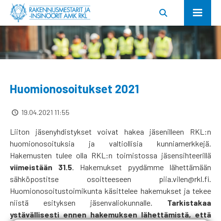
Huomionosoitukset 2021
19.04.2021 11:55
Liiton jäsenyhdistykset voivat hakea jäsenilleen RKL:n
huomionosoituksia ja valtiollisia kunniamerkkejä.
Hakemusten tulee olla RKL:n toimistossa jäsensihteerillä
viimeistään 31.5
. Hakemukset pyydämme lähettämään
sähköpostitse osoitteeseen piia.vilen@rkl.fi.
Huomionosoitustoimikunta käsittelee hakemukset ja tekee
niistä esityksen jäsenvaliokunnalle.
Tarkistakaa
ystävällisesti ennen hakemuksen lähettämistä, että