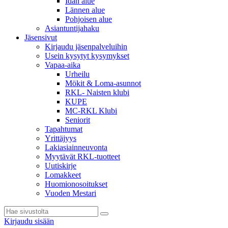
Idän alue
Lännen alue
Pohjoisen alue
Asiantuntijahaku
Jäsensivut
Kirjaudu jäsenpalveluihin
Usein kysytyt kysymykset
Vapaa-aika
Urheilu
Mökit & Loma-asunnot
RKL- Naisten klubi
KUPE
MC-RKL Klubi
Seniorit
Tapahtumat
Yrittäjyys
Lakiasiainneuvonta
Myytävät RKL-tuotteet
Uutiskirje
Lomakkeet
Huomionosoitukset
Vuoden Mestari
Kirjaudu sisään