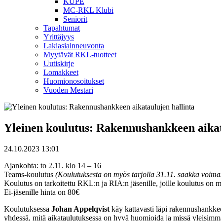
KUPE
MC-RKL Klubi
Seniorit
Tapahtumat
Yrittäjyys
Lakiasiainneuvonta
Myytävät RKL-tuotteet
Uutiskirje
Lomakkeet
Huomionosoitukset
Vuoden Mestari
Yleinen koulutus: Rakennushankkeen aikat
24.10.2023 13:01
Ajankohta: to 2.11. klo 14 – 16
Teams-koulutus
(Koulutuksesta on myös tarjolla 31.11. saakka voimas
Koulutus on tarkoitettu RKL:n ja RIA:n jäsenille, joille koulutus on 
Ei-jäsenille hinta on 80€
Koulutuksessa
Johan Appelqvist
käy kattavasti läpi rakennushankkee
yhdessä, mitä aikataulutuksessa on hyvä huomioida ja missä yleisimm