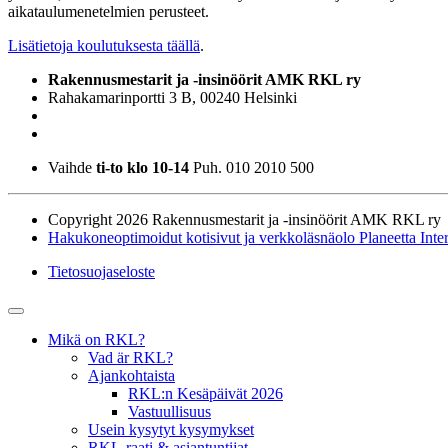
aikataulumenetelmien perusteet.
Lisätietoja koulutuksesta täällä
.
Rakennusmestarit ja -insinöörit AMK RKL ry
Rahakamarinportti 3 B, 00240 Helsinki
Vaihde
ti-to klo 10-14
Puh. 010 2010 500
Copyright 2026 Rakennusmestarit ja -insinöörit AMK RKL ry
Hakukoneoptimoidut kotisivut ja verkkoläsnäolo Planeetta Inte
Tietosuojaseloste
Mikä on RKL?
Vad är RKL?
Ajankohtaista
RKL:n Kesäpäivät 2026
Vastuullisuus
Usein kysytyt kysymykset
RKL-raati & asiantuntijat