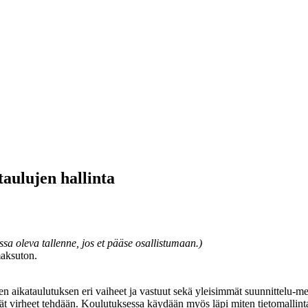
aulujen hallinta
sa oleva tallenne, jos et pääse osallistumaan.)
maksuton.
n aikataulutuksen eri vaiheet ja vastuut sekä yleisimmät suunnittelu-me
ät virheet tehdään. Koulutuksessa käydään myös läpi miten tietomallin