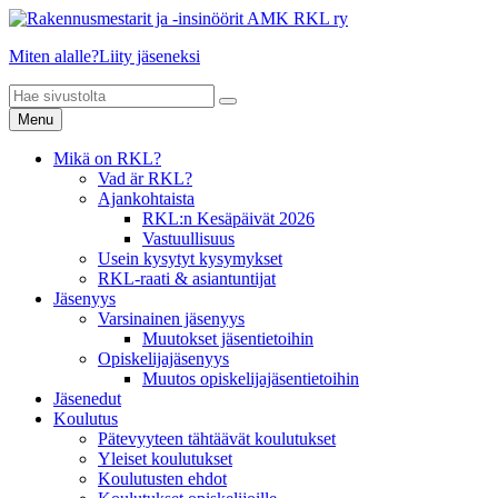
Miten alalle?
Liity jäseneksi
Menu
Mikä on RKL?
Vad är RKL?
Ajankohtaista
RKL:n Kesäpäivät 2026
Vastuullisuus
Usein kysytyt kysymykset
RKL-raati & asiantuntijat
Jäsenyys
Varsinainen jäsenyys
Muutokset jäsentietoihin
Opiskelijajäsenyys
Muutos opiskelijajäsentietoihin
Jäsenedut
Koulutus
Pätevyyteen tähtäävät koulutukset
Yleiset koulutukset
Koulutusten ehdot