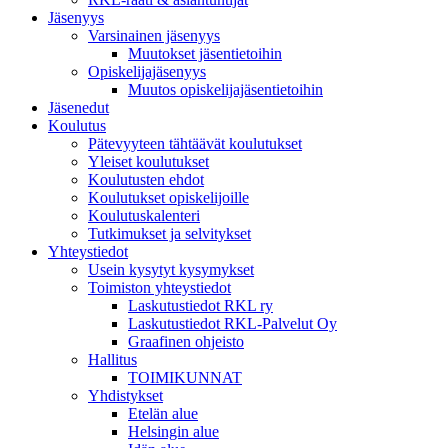
Jäsenyys
Varsinainen jäsenyys
Muutokset jäsentietoihin
Opiskelijajäsenyys
Muutos opiskelijajäsentietoihin
Jäsenedut
Koulutus
Pätevyyteen tähtäävät koulutukset
Yleiset koulutukset
Koulutusten ehdot
Koulutukset opiskelijoille
Koulutuskalenteri
Tutkimukset ja selvitykset
Yhteystiedot
Usein kysytyt kysymykset
Toimiston yhteystiedot
Laskutustiedot RKL ry
Laskutustiedot RKL-Palvelut Oy
Graafinen ohjeisto
Hallitus
TOIMIKUNNAT
Yhdistykset
Etelän alue
Helsingin alue