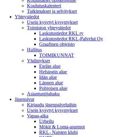
Koulutukset opiskelijoille
Koulutuskalenteri
Tutkimukset ja selvitykset
Yhteystiedot
Usein kysytyt kysymykset
Toimiston yhteystiedot
Laskutustiedot RKL ry
Laskutustiedot RKL-Palvelut Oy
Graafinen ohjeisto
Hallitus
TOIMIKUNNAT
Yhdistykset
Etelän alue
Helsingin alue
Idän alue
Lännen alue
Pohjoisen alue
Asiantuntijahaku
Jäsensivut
Kirjaudu jäsenpalveluihin
Usein kysytyt kysymykset
Vapaa-aika
Urheilu
Mökit & Loma-asunnot
RKL- Naisten klubi