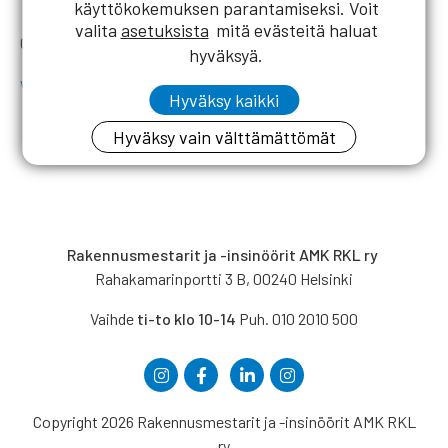
Tero Jaatinen
käyttökokemuksen parantamiseksi. Voit
valita
asetuksista
mitä evästeitä haluat
0500 481283
hyväksyä.
www.terojaatinen.fi
Hyväksy kaikki
Hyväksy vain välttämättömät
Rakennusmestarit ja -insinöörit AMK RKL ry
Rahakamarinportti 3 B, 00240 Helsinki
Vaihde
ti-to klo 10-14
Puh. 010 2010 500
Copyright 2026 Rakennusmestarit ja -insinöörit AMK RKL
ry