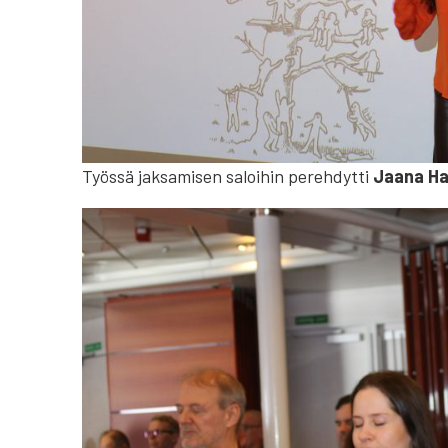
Työssä jaksamisen saloihin perehdytti
Jaana Ha