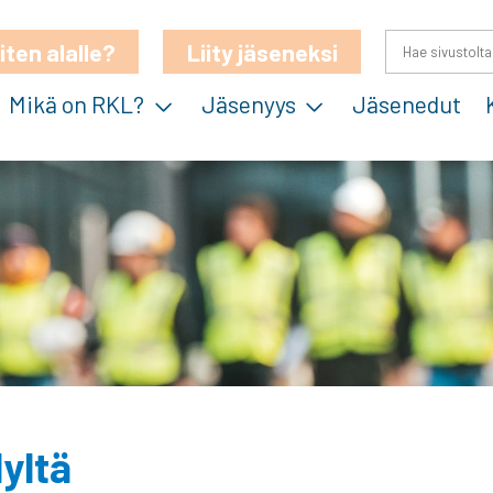
iten alalle?
Liity jäseneksi
Mikä on RKL?
Jäsenyys
Jäsenedut
yltä