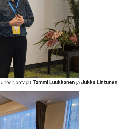
 puheenjohtajat
Tommi Luukkonen
ja
Jukka Lintunen
.