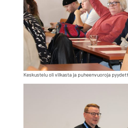
Keskustelu oli vilkasta ja puheenvuoroja pyydetti