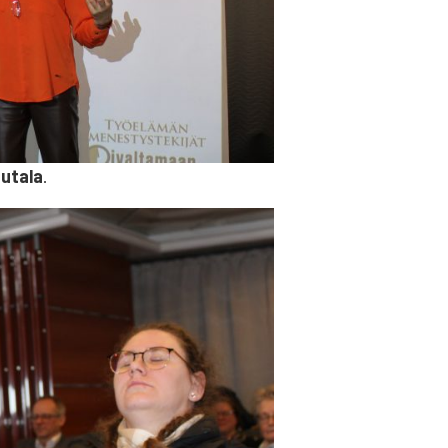
utala
.