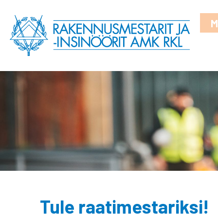
M
Tule raatimestariksi!