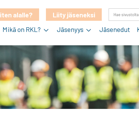
iten alalle?
Liity jäseneksi
Mikä on RKL?
Jäsenyys
Jäsenedut