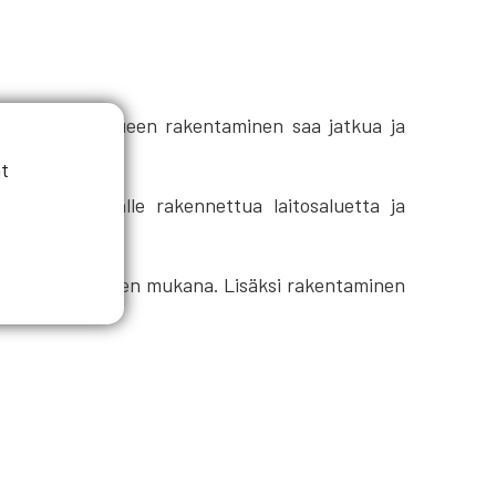
n voimalaitosalueen rakentaminen saa jatkua ja
t
, mutta pitkälle rakennettua laitosaluetta ja
intunen.
n laskusuhdanteen mukana. Lisäksi rakentaminen
na ilmeinen.