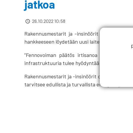
jatkoa
26.10.2022 10:58
Rakennusmestarit ja -insinöörit AMK RKL ry:n 
hankkeeseen löydetään uusi laitetoimittaja.
”Fennovoiman päätös irtisanoa Rosatomin sopi
infrastruktuuria tulee hyödyntää uuden voimal
Rakennusmestarit ja -insinöörit ovat huolissa
tarvitsee edullista ja turvallista energiaa, ja 