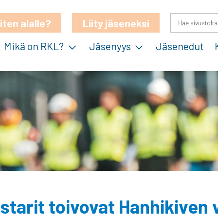
iten alalle?
Liity jäseneksi
Mikä on RKL?
Jäsenyys
Jäsenedut
tarit toivovat Hanhikiven 