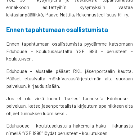
ennakkoon esitettyihin kysymyksiin vastaa
lakiasianpäällikkö, Paavo Mattila, Rakennusteollisuus RT ry.
Ennen tapahtumaan osallistumista
Ennen tapahtumaan osallistumista pyydämme katsomaan
Eduhouse – koulutusalustalta YSE 1998 – perusteet –
koulutuksen.
Eduhouse – alustalle pääset RKL jäsenportaalin kautta.
Pääset etusivulta mökkivarausjärjestelmän alta suoraan
palveluun, kirjaudu sisään.
Jos et ole vielä luonut itsellesi tunnuksia Eduhouse –
palveluun, katso jäsenportaalista kirjautumispainikkeen alta
ohjeet tunnuksen luomiseksi.
Eduhuouse – koulutusalustalla hakemalla haku – ikkunasta
nimellä ”YSE 1998” löydät perusteet – koulutuksen.