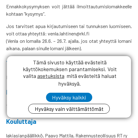
Ennakkokysymyksen voit jättää ilmoittautumislomakkeelle
kohtaan ”kysymys”.
Jos tarvitset apua kirjautumiseen tai tunnuksen luomiseen,
voit ottaa yhteyttä: venla.lahtinen@rkl.fi
(Venla on lomalla 26.6. – 26.7. ajalla, jos otat yhteyttä lomani
aikana, palaan sinulle lomani jälkeen).
Tämä sivusto käyttää evästeitä
Toteutuspaikka
käyttökokemuksen parantamiseksi. Voit
valita
asetuksista
mitä evästeitä haluat
MS Teams
hyväksyä.
Koulutuksen ajankohta
Hyväksy kaikki
18.11.2026 klo 13-14.30
Hyväksy vain välttämättömät
Kouluttaja
lakiasianpäällikkö, Paavo Mattila, Rakennusteollisuus RT ry