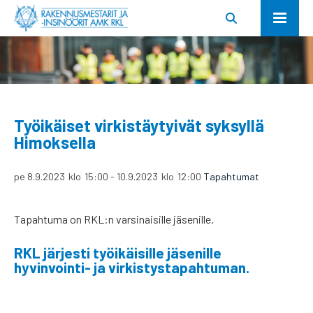
Työikäiset virkistäytyivät syksyllä
Himoksella
pe 8.9.2023
klo
15:00
-
10.9.2023
klo
12:00
Tapahtumat
Tapahtuma on RKL:n varsinaisille jäsenille.
RKL järjesti työikäisille jäsenille
hyvinvointi- ja virkistystapahtuman.