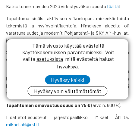
Katso tunnelmavideo 2023 virkistysviikonlopusta
täältä
!
Tapahtuma sisälsi aktiivisen viikonlopun, mielenkiintoista
tekemistä ja hyvinvointiluentoja. Himoksen alueelta oli
varattuna uudet ja modernit Pohjantähti- ja SKY Air -huvilat,
jotka tarjoavat hyvät olosuhteet kaikille osallistua.
Tämä sivusto käyttää evästeitä
käyttökokemuksen parantamiseksi. Voit
Syyskuun alku antoi loistavat mahdollisuudet ulko- ja
valita
asetuksista
mitä evästeitä haluat
sisätapahtumiin.
hyväksyä.
Tilaisuus alkoi perjantaina klo 15.00 yhteisellä
kahvitilaisuudella ja päättyi sunnuntaina klo 12.00 huviloiden
Hyväksy kaikki
luovutukseen. RKL:n työikäisille jäsenille järjestämää
Hyväksy vain välttämättömät
tilaisuutta tukee Rakennusmestareiden Säätiö.
Tapahtuman omavastuuosuus on 75 €
(arvo n. 600 €).
Lisätietotiedustelut järjestöpäällikkö Mikael Åhlilta,
mikael.ahl@rkl.fi