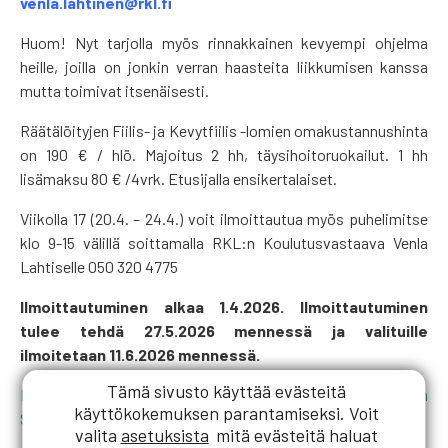
venla.lahtinen@rkl.fi
Huom! Nyt tarjolla myös rinnakkainen kevyempi ohjelma
heille, joilla on jonkin verran haasteita liikkumisen kanssa
mutta toimivat itsenäisesti.
Räätälöityjen Fiilis- ja Kevytfiilis -lomien omakustannushinta
on 190 € / hlö. Majoitus 2 hh, täysihoitoruokailut. 1 hh
lisämaksu 80 € /4vrk. Etusijalla ensikertalaiset.
Viikolla 17 (20.4. – 24.4.) voit ilmoittautua myös puhelimitse
klo 9-15 välillä soittamalla RKL:n Koulutusvastaava Venla
Lahtiselle 050 320 4775
Ilmoittautuminen alkaa 1.4.2026. Ilmoittautuminen
tulee tehdä 27.5.2026 mennessä ja valituille
ilmoitetaan 11.6.2026 mennessä.
Tämä sivusto käyttää evästeitä
Katso Senioritoimikunnan järjestämien retkien / lomien
käyttökokemuksen parantamiseksi. Voit
Sitovat ilmoittautumiset ja peruutusehdot täältä.
valita
asetuksista
mitä evästeitä haluat