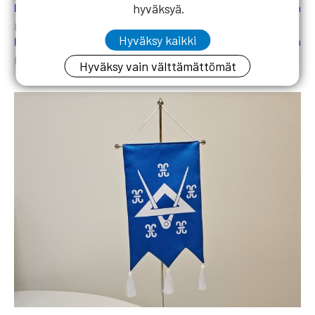
hyväksyä.
Pajulahti ohjelma tavallinen
– katso alustava ohjelma
painamalla tästä!
Hyväksy kaikki
Pajulahti ohjelma kevennetty
– katso alustava ohjelma
painamalla tästä!
Hyväksy vain välttämättömät