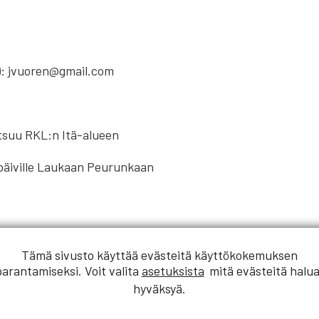
): jvuoren@gmail.com
utsuu RKL:n Itä-alueen
äpäiville Laukaan Peurunkaan
Tämä sivusto käyttää evästeitä käyttökokemuksen
):
parantamiseksi. Voit valita
asetuksista
mitä evästeitä halua
hyväksyä.