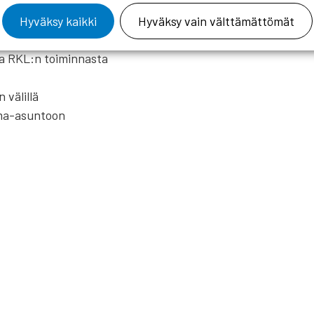
Hyväksy kaikki
Hyväksy vain välttämättömät
a muutoksia)
ja RKL:n toiminnasta
 välillä
oma-asuntoon