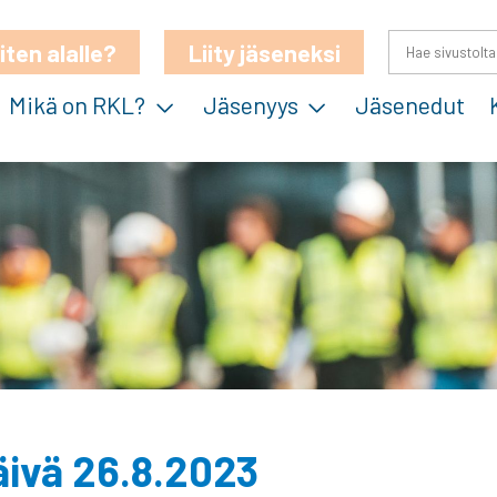
iten alalle?
Liity jäseneksi
Mikä on RKL?
Jäsenyys
Jäsenedut
äivä 26.8.2023