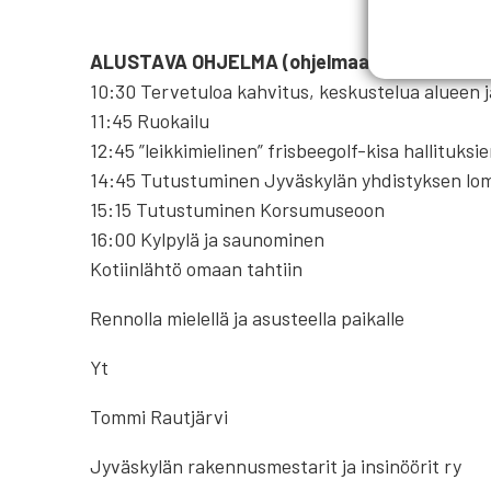
ALUSTAVA OHJELMA (ohjelmaan saattaa tull
10:30 Tervetuloa kahvitus, keskustelua alueen 
11:45 Ruokailu
12:45 ”leikkimielinen” frisbeegolf-kisa hallituksien
14:45 Tutustuminen Jyväskylän yhdistyksen l
15:15 Tutustuminen Korsumuseoon
16:00 Kylpylä ja saunominen
Kotiinlähtö omaan tahtiin
Rennolla mielellä ja asusteella paikalle
Yt
Tommi Rautjärvi
Jyväskylän rakennusmestarit ja insinöörit ry