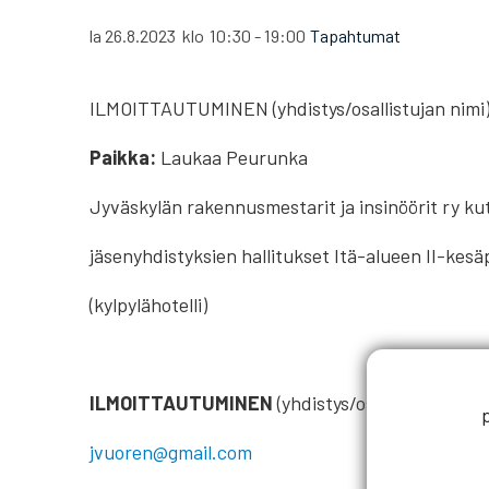
la 26.8.2023
klo
10:30
-
19:00
Tapahtumat
ILMOITTAUTUMINEN (yhdistys/osallistujan nimi
Paikka:
Laukaa Peurunka
Jyväskylän rakennusmestarit ja insinöörit ry k
jäsenyhdistyksien hallitukset Itä-alueen II-kes
(kylpylähotelli)
ILMOITTAUTUMINEN
(yhdistys/osallistujan nimi
jvuoren@gmail.com