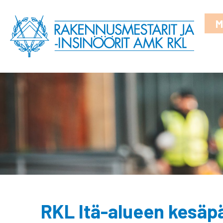
M
RKL Itä-alueen kesäp