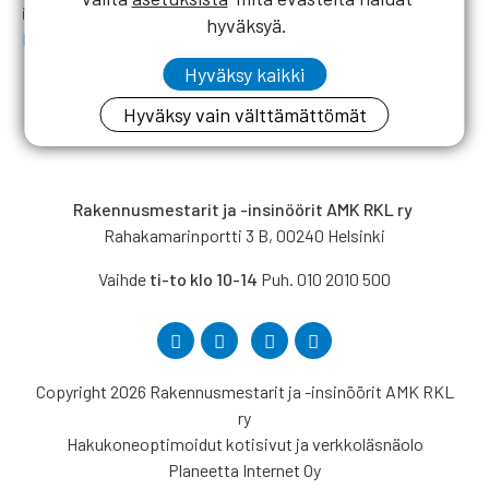
ikkunaan).
hyväksyä.
Päivän ohjelmaan pääset tästä
.
Hyväksy kaikki
Hyväksy vain välttämättömät
Rakennusmestarit ja -insinöörit AMK RKL ry
Rahakamarinportti 3 B, 00240 Helsinki
Vaihde
ti-to klo 10-14
Puh. 010 2010 500
Copyright 2026 Rakennusmestarit ja -insinöörit AMK RKL
ry
Hakukoneoptimoidut kotisivut ja verkkoläsnäolo
Planeetta Internet Oy