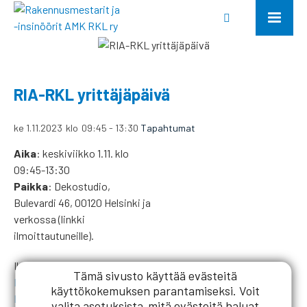
RIA-RKL yrittäjäpäivä
ke 1.11.2023
klo
09:45
-
13:30
Tapahtumat
Aika
: keskiviikko 1.11. klo
09:45-13:30
Paikka
: Dekostudio,
Bulevardi 46, 00120 Helsinki ja
verkossa (linkki
ilmoittautuneille).
Ilmoittautumislinkit:
Tämä sivusto käyttää evästeitä
Etänä
(linkki aukeaa erilliseen ikkunaan).
käyttökokemuksen parantamiseksi. Voit
Läsnä
,
paikkoja rajoitetusti
(linkki aukeaa erilliseen
valita
asetuksista
mitä evästeitä haluat