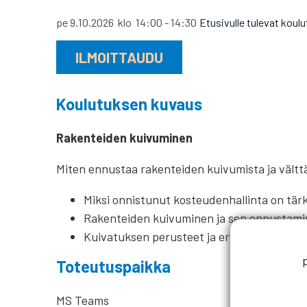
pe 9.10.2026
klo
14:00
-
14:30
Etusivulle tulevat koul
ILMOITTAUDU
Koulutuksen kuvaus
Rakenteiden kuivuminen
Miten ennustaa rakenteiden kuivumista ja välttä
Miksi onnistunut kosteudenhallinta on tär
Rakenteiden kuivuminen ja sen ennustam
Kuivatuksen perusteet ja eri ratkaisut.
Toteutuspaikka
MS Teams