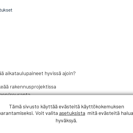
utukset
ä aikataulupaineet hyvissä ajoin?
keää rakennusprojektissa
inen/seuranta
Tämä sivusto käyttää evästeitä käyttökokemuksen
parantamiseksi. Voit valita
asetuksista
mitä evästeitä halua
hyväksyä.