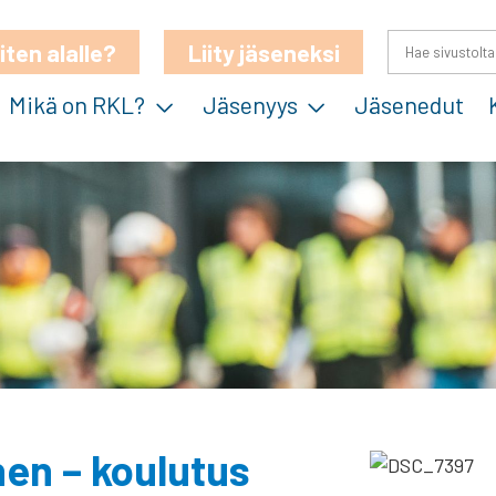
iten alalle?
Liity jäseneksi
Mikä on RKL?
Jäsenyys
Jäsenedut
en – koulutus