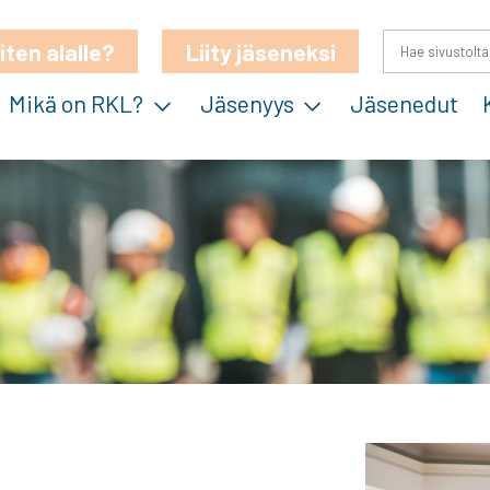
iten alalle?
Liity jäseneksi
Mikä on RKL?
Jäsenyys
Jäsenedut