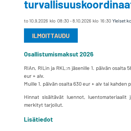
turvallisuuskoordinaa
to 10.9.2026
klo
08:30
-
8.10.2026
klo
16:30
Yleiset k
ILMOITTAUDU
Osallistumismaksut 202
6
RIAn, RILin ja RKL:n jäsenille 1. päivän osalta 
eur + alv.
Muille 1. päivän osalta 630 eur + alv tai kahden 
Hinnat sisältävät luennot, luentomateriaalit j
merkityt tarjoilut.
Lisätiedot