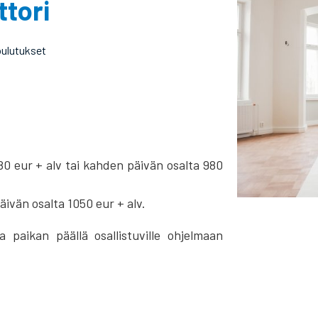
ttori
oulutukset
580 eur + alv tai kahden päivän osalta 980
päivän osalta 1050 eur + alv.
a paikan päällä osallistuville ohjelmaan