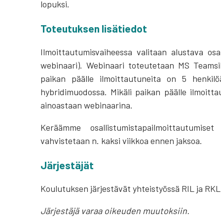
lopuksi.
Toteutuksen lisätiedot
Ilmoittautumisvaiheessa valitaan alustava osal
webinaari). Webinaari toteutetaan MS Teamsill
paikan päälle ilmoittautuneita on 5 henki
hybridimuodossa. Mikäli paikan päälle ilmoitta
ainoastaan webinaarina.
Keräämme osallistumistapailmoittautumise
vahvistetaan n. kaksi viikkoa ennen jaksoa.
Järjestäjät
Koulutuksen järjestävät yhteistyössä RIL ja RKL
Järjestäjä varaa oikeuden muutoksiin.