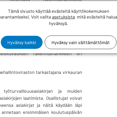
nnuttajan työturvallisuusvelvoitteista.
Tämä sivusto käyttää evästeitä käyttökokemuksen
tuksen myötä tulleet velvollisuudet ja
parantamiseksi. Voit valita
asetuksista
mitä evästeitä halua
lillä sekä turvallisuuskoordinaattorin
hyväksyä.
at rakennuttajan työturvallisuustehtävistä
Hyväksy kaikki
Hyväksy vain välttämättömät
e muille, jotka toimivat muissa
yleiskuvauksen rakennushankkeen eri
uehallintoviraston tarkastajana virkauran
työturvallisuusasiakirjan ja muiden
iakirjojen laatimista. Osallistujat voivat
eensa asiakirjat ja näitä käydään läpi
stä annetaan ensimmäisen koulutuspäivän