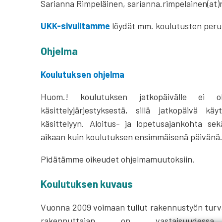
Sarianna Rimpeläinen, sarianna.rimpelainen(at)ri
UKK-sivuiltamme
löydät mm. koulutusten per
Ohjelma
Koulutuksen ohjelma
Huom.! koulutuksen jatkopäivälle ei ol
käsittelyjärjestyksestä, sillä jatkopäivä käy
käsittelyyn. Aloitus- ja lopetusajankohta s
aikaan kuin koulutuksen ensimmäisenä päivänä
Pidätämme oikeudet ohjelmamuutoksiin.
Koulutuksen kuvaus
Vuonna 2009 voimaan tullut rakennustyön turval
rakennuttajan on vastaisuudessa 