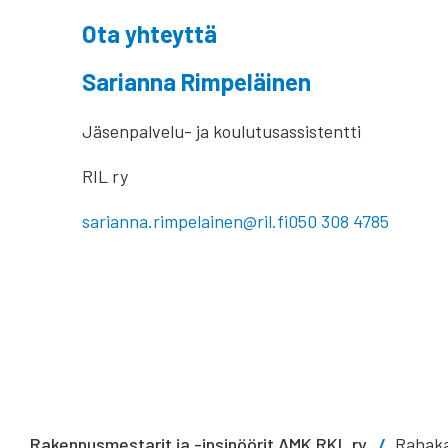
Ota yhteyttä
Sarianna Rimpeläinen
Jäsenpalvelu- ja koulutusassistentti
RIL ry
sarianna.rimpelainen@ril.fi
050 308 4785
Rakennusmestarit ja -insinöörit AMK RKL ry
Rahaka