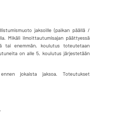
listumismuoto jaksoille (paikan päällä /
a. Mikäli ilmoittautumisajan päättyessä
löä tai enemmän, koulutus toteutetaan
utuneita on alle 5, koulutus järjestetään
t ennen jokaista jaksoa. Toteutukset
.