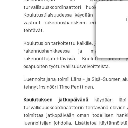
turvallisuuskoordinaattori huolehtimaan rake
Koulutustilaisuudessa käydään läpi uuden ase
vastuut rakennushankkeen eri toimijoiden vä
tehtävät.
Koulutus on tarkoitettu kaikille, jotka vastaav
rakennushankkeessa ja myös kaikill
rakennuttajatehtävissä. Koulutus antaa 
osapuolten työturvallisuusvelvoitteista.
Luennoitsijana toimii Länsi- ja Sisä-Suomen al
tehnyt insinööri Timo Penttinen.
Koulutuksen jatkopäivänä
käydään läpi 
turvallisuuskoordinaattorin tehtävänä olevien as
toimittaa jatkopäivään oman todellisen hankk
luennoitsijan johdolla. Lisätietoa käytännöi