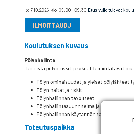
ke 7.10.2026
klo
09:00
-
09:30
Etusivulle tulevat koul
ILMOITTAUDU
Koulutuksen kuvaus
Pölynhallinta
Tunnista pölyn riskit ja oikeat toimintatavat nii
Pölyn ominaisuudet ja yleiset pölylähteet 
Pölyn haitat ja riskit
Pölynhallinnan tavoitteet
Pölynhallintasuunnitelma ja sen tärkeys
Pölynhallinnan käytännön toteutuksen peri
Toteutuspaikka