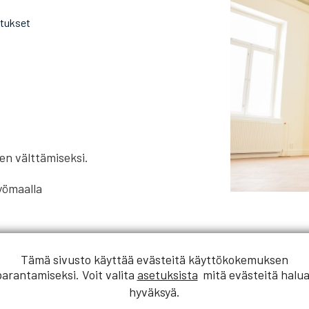
utukset
den välttämiseksi.
työmaalla
Tämä sivusto käyttää evästeitä käyttökokemuksen
aatteet ja hyvät esimerkit
parantamiseksi. Voit valita
asetuksista
mitä evästeitä halua
hyväksyä.