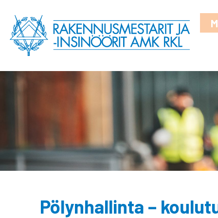
M
Pölynhallinta – koulut