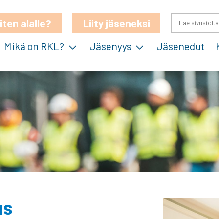
iten alalle?
Liity jäseneksi
Mikä on RKL?
Jäsenyys
Jäsenedut
us