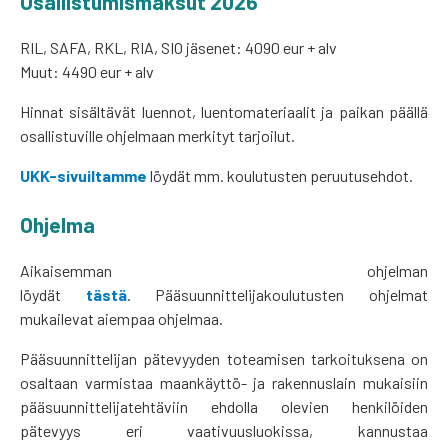
Osallistumismaksut 2026
RIL, SAFA, RKL, RIA, SIO jäsenet: 4090 eur + alv
Muut: 4490 eur + alv
Hinnat sisältävät luennot, luentomateriaalit ja paikan päällä
osallistuville ohjelmaan merkityt tarjoilut.
UKK-sivuiltamme
löydät mm. koulutusten peruutusehdot.
Ohjelma
Aikaisemman ohjelman
löydät
tästä
. Pääsuunnittelijakoulutusten ohjelmat
mukailevat aiempaa ohjelmaa.
Pääsuunnittelijan pätevyyden toteamisen tarkoituksena on
osaltaan varmistaa maankäyttö- ja rakennuslain mukaisiin
pääsuunnittelijatehtäviin ehdolla olevien henkilöiden
pätevyys eri vaativuusluokissa, kannustaa