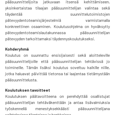
pääsuunnittelijoita jatkuvaan itsensä kehittämiseen,
yksinkertaistaa tilaajan pääsuunnittelijan valintaa sekä
täydentää suunnittelutoimistojen
pätevyydentoteamisjärjestelmiä varmistamalla
konkreettinen osaaminen. Koulutusohjelma on hyväksytty
pätevyydentoteamislautakunnassa pääsuunnittelijan
pätevyyden tarkoittamaksi täydennyskoulutukseksi.
Kohderyhmä
Koulutus on suunnattu ensisijaisesti sekä aloitteleville
pääsuunnittelijoille että pääsuunnittelijan tehtävissä jo
toimineille. Tämän lisäksi koulutus soveltuu kaikille niille,
jotka haluavat päivittää tietonsa tai laajentaa tietämystään
pääsuunnittelusta.
Koulutuksen tavoitteet
Koulutuksen päätavoitteena on perehdyttää osallistujat
pääsuunnittelijan tehtäväkenttään ja antaa lisävalmiuksia
työskennellä menestyksekkäästi pääsuunnittelijana
vaihtelevissa tilanteissa ja hankkeissa.