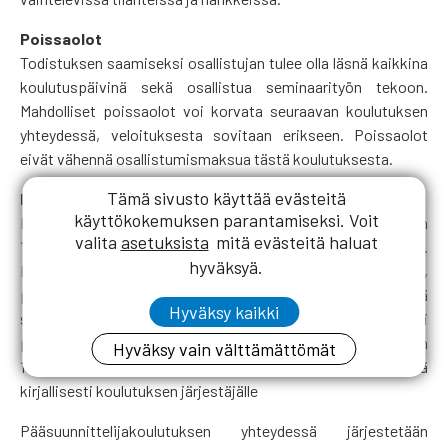
Poissaolot
Todistuksen saamiseksi osallistujan tulee olla läsnä kaikkina
koulutuspäivinä sekä osallistua seminaarityön tekoon.
Mahdolliset poissaolot voi korvata seuraavan koulutuksen
yhteydessä, veloituksesta sovitaan erikseen. Poissaolot
eivät vähennä osallistumismaksua tästä koulutuksesta.
Tämä sivusto käyttää evästeitä
Peruutukset
käyttökokemuksen parantamiseksi. Voit
Pääsuunnittelijakoulutus: Mikäli ilmoittautuminen perutaan
valita
asetuksista
mitä evästeitä haluat
1.3.2026 jälkeen, veloitetaan perumiskuluina 200 eur (+ alv).
hyväksyä.
Mikäli koulutus perutaan 7 vuorokautta ennen tai sen jälkeen,
peritään 50 % osallistumismaksusta. Jos osallistuja jättää
Hyväksy kaikki
saapumatta koulutukseen ilmoittamatta siitä etukäteen tai
peruu osallistumisen alle 2 arkipäivää tilaisuudesta peritään
Hyväksy vain välttämättömät
100 % osallistumismaksusta. Peruutus tulee tehdä
kirjallisesti koulutuksen järjestäjälle
Pääsuunnittelijakoulutuksen yhteydessä järjestetään