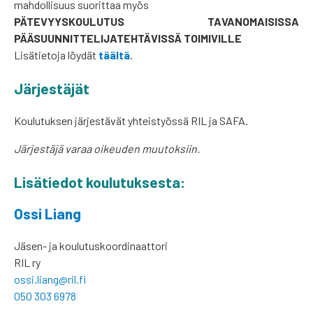
mahdollisuus suorittaa myös
PÄTEVYYSKOULUTUS TAVANOMAISISSA
PÄÄSUUNNITTELIJATEHTÄVISSÄ TOIMIVILLE
Lisätietoja löydät
täältä
.
Järjestäjät
Koulutuksen järjestävät yhteistyössä RIL ja SAFA.
Järjestäjä varaa oikeuden muutoksiin.
Lisätiedot koulutuksesta:
Ossi Liang
Jäsen- ja koulutuskoordinaattori
RIL ry
ossi.liang@ril.fi
050 303 6978