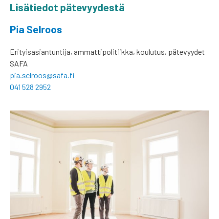
Lisätiedot pätevyydestä
Pia Selroos
Erityisasiantuntija, ammattipolitiikka, koulutus, pätevyydet
SAFA
pia.selroos@safa.fi
041 528 2952