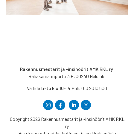
Rakennusmestarit ja -insinöörit AMK RKL ry
Rahakamarinportti 3 B, 00240 Helsinki
Vaihde
ti-to klo 10-14
Puh. 010 2010 500
Copyright 2026 Rakennusmestarit ja -insinöörit AMK RKL
ry
Hakukoneoptimoidut kotisivut ja verkkoläsnäolo