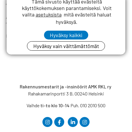
Tämä sivusto käyttää evästeitä
”Rakentamislaki – mitä uusi laki tuo tullessaan?”
käyttökokemuksen parantamiseksi. Voit
valita
asetuksista
mitä evästeitä haluat
Asiantuntija
Jani Kemppainen
, Talonrakennusteollisuus ry.
hyväksyä.
”Pätevyydet – miten rakentamislaki vaikuttaa?”
Hyväksy kaikki
Keskustelua aiheesta
Hyväksy vain välttämättömät
Rakennusmestarit ja -insinöörit AMK RKL ry
Rahakamarinportti 3 B, 00240 Helsinki
Vaihde
ti-to klo 10-14
Puh. 010 2010 500