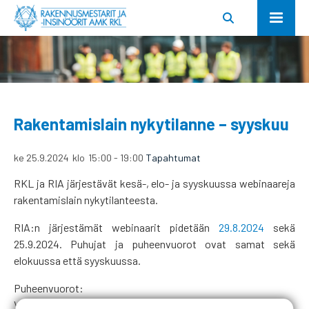
Rakentamislain nykytilanne – syyskuu
ke 25.9.2024
klo
15:00
-
19:00
Tapahtumat
RKL ja RIA järjestävät kesä-, elo- ja syyskuussa webinaareja
rakentamislain nykytilanteesta.
RIA:n järjestämät webinaarit pidetään
29.8.2024
sekä
25.9.2024. Puhujat ja puheenvuorot ovat samat sekä
elokuussa että syyskuussa.
Puheenvuorot:
Varatuomari
Lauri Jääskeläinen