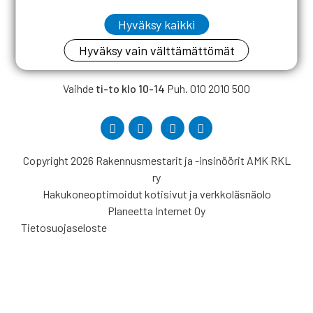
Hyväksy kaikki
Rakennusmestarit ja -insinöörit AMK RKL ry
Hyväksy vain välttämättömät
Rahakamarinportti 3 B, 00240 Helsinki
Vaihde
ti-to klo 10-14
Puh. 010 2010 500
Copyright 2026 Rakennusmestarit ja -insinöörit AMK RKL
ry
Hakukoneoptimoidut kotisivut ja verkkoläsnäolo
Planeetta Internet Oy
Tietosuojaseloste