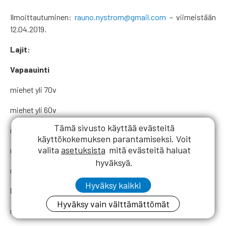
Ilmoittautuminen:
rauno.nystrom@gmail.com
– viimeistään
12.04.2019.
Lajit:
Vapaauinti
miehet yli 70v
miehet yli 60v
Tämä sivusto käyttää evästeitä
miehet yli 40v
käyttökokemuksen parantamiseksi. Voit
valita
asetuksista
mitä evästeitä haluat
miehet yleinen
hyväksyä.
naiset
Hyväksy kaikki
Rintauinti
Hyväksy vain välttämättömät
miehet yli 70v