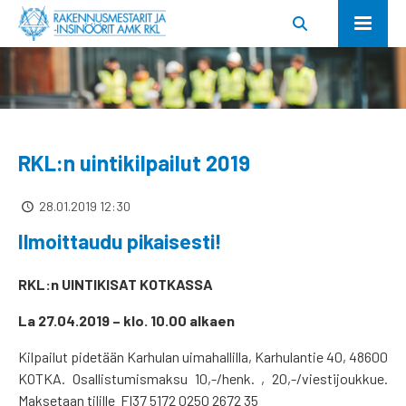
RKL:n uintikilpailut 2019
28.01.2019 12:30
Ilmoittaudu pikaisesti!
RKL:n UINTIKISAT KOTKASSA
La 27.04.2019 – klo. 10.00 alkaen
Kilpailut pidetään Karhulan uimahallilla, Karhulantie 40, 48600
KOTKA. Osallistumismaksu 10,-/henk. , 20,-/viestijoukkue.
Maksetaan tilille FI37 5172 0250 2672 35