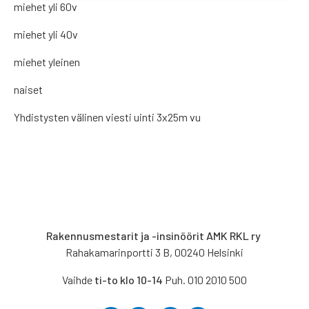
miehet yli 60v
miehet yli 40v
miehet yleinen
naiset
Yhdistysten välinen viesti uinti 3x25m vu
Rakennusmestarit ja -insinöörit AMK RKL ry
Rahakamarinportti 3 B, 00240 Helsinki
Vaihde
ti-to klo 10-14
Puh. 010 2010 500