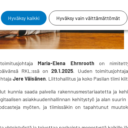
Hyväksy kaikki
Hyväksy vain välttämättömät
toimitusjohtaja
Maria-Elena Ehrnrooth
on nimitetty 
öpäivänsä RKL:ssä on
29.1.2025
. Uuden toimitusjohtaja
ohtaja
Jere Väisänen
. Liittohallitus ja koko Pasilan tiimi 
lut kunnia saada palvella rakennusmestariaatetta ja kehit
digitaalisen asiakkuudenhallinnan kehitystyö ja alan suurin
podcasteja myöten, ja tiimissäkin on tapahtunut muutoks
a yhteistyöstä ja toivottaa parhainta menestystä kaikille jäsen