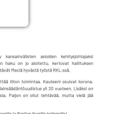
kansainvälisten asioiden kehitysjohtajaksi
n haku on jo aloitettu, kertovat hallituksen
kiittävät Meciä hyvästä työstä RKL:ssä.
tää liiton toimintaa. Kauteeni osuivat korona,
 lainsäädäntöuudistus yli 20 vuoteen. Lisäksi on
ia. Paljon on ollut tehtävää, mutta vielä jää
ille ja Pasilan ihanille kollegoille!