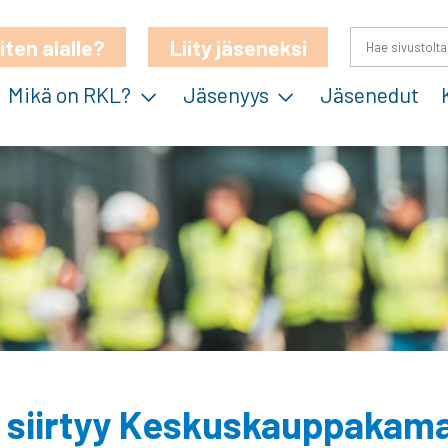
iten alalle?
Liity jäseneksi
Mikä on RKL?
Jäsenyys
Jäsenedut
a siirtyy Keskuskauppakama