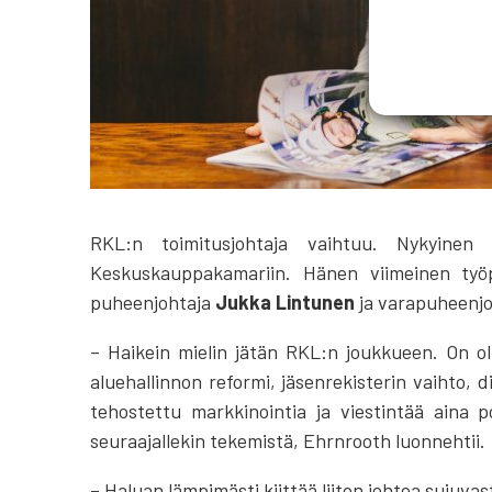
RKL:n toimitusjohtaja vaihtuu. Nykyinen 
Keskuskauppakamariin. Hänen viimeinen ty
puheenjohtaja
Jukka Lintunen
ja varapuheenj
– Haikein mielin jätän RKL:n joukkueen. On ol
aluehallinnon reformi, jäsenrekisterin vaihto, 
tehostettu markkinointia ja viestintää aina 
seuraajallekin tekemistä, Ehrnrooth luonnehtii.
– Haluan lämpimästi kiittää liiton johtoa sujuvast