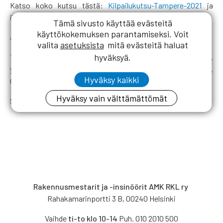
Katso koko kutsu tästä:
Kilpailukutsu-Tampere-2021
ja
ilmoittaudu äkkiä mukaan!
Tämä sivusto käyttää evästeitä
käyttökokemuksen parantamiseksi. Voit
Järjestäjät:
valita
asetuksista
mitä evästeitä haluat
hyväksyä.
Tampereen rakennusmestarit ja insinöörit AMK,
yhteyshenkilö Aarni Saviaho:
aarni.saviaho@kolumbus.fi
,
Hyväksy kaikki
040 500 7122
Hyväksy vain välttämättömät
Suunnistuksen järjestäminen: KooVee Suunnistusjaosto
Rakennusmestarit ja -insinöörit AMK RKL ry
Rahakamarinportti 3 B, 00240 Helsinki
Vaihde
ti-to klo 10-14
Puh. 010 2010 500