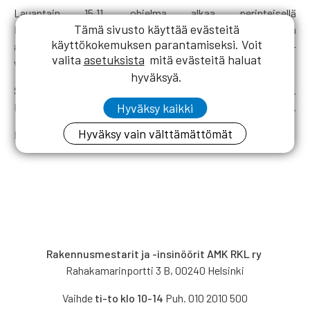
Lauantain 15.11. ohjelma alkaa perinteisellä
Tämä sivusto käyttää evästeitä
Rakennusmestaripäivällä Tampereen
käyttökokemuksen parantamiseksi. Voit
ammattikorkeakoululla. Päivä huipentuu RKL:n 120-
valita
asetuksista
mitä evästeitä haluat
vuotisjuhlaan Tampere-talossa.
hyväksyä.
Sunnuntaina 16.11. järjestetään varsinainen liittokokous.
Hyväksy kaikki
Kokouksessa jaetaan myös huomionosoituksia ja palkintoja.
Hyväksy vain välttämättömät
Katso tarkemmat tiedot
liittokokoussivulta
.
Rakennusmestarit ja -insinöörit AMK RKL ry
Rahakamarinportti 3 B, 00240 Helsinki
Vaihde
ti-to klo 10-14
Puh. 010 2010 500