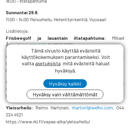
18.00 – Iltatapahtuma
Sunnuntai 29.8
.
11.00 – 14.00 Yleisurheilu, Heteniityn kenttä, Vuosaari
Lisätietoja:
Frisbeegolf ja lauantain iltatapahtuma:
Mikael
Åhl,
mikael.ahl@rkl.fi
, 0400 343 264
Tämä sivusto käyttää evästeitä
käyttökokemuksen parantamiseksi. Voit
Golf:
Raimo Kostiainen,
raimo.k.kostiainen@gmail.com
,
valita
asetuksista
mitä evästeitä haluat
0400 409 800
hyväksyä.
https://www.rkl.fi/vapaa-aika/golf/
Opiskelijoiden ohjelma:
Essi Pirttioja,
essi.pirttioja@rkl.fi
,
Hyväksy kaikki
040 770 7506
Hyväksy vain välttämättömät
https://www.rkl.fi/opiskelijat/tapahtumat/
Yleisurheilu:
Raimo Hartonen,
rharton1@welho.com
, 044
224 4521
https://www.rkl.fi/vapaa-aika/yleisurheilu/