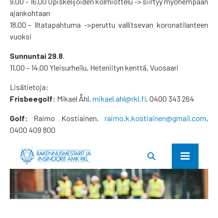
9.00 – 16.00 Opiskelijoiden kolmiottelu -> siirtyy myöhempään
ajankohtaan
18.00 – Iltatapahtuma ->peruttu vallitsevan koronatilanteen
vuoksi
Sunnuntai 29.8
.
11.00 – 14.00 Yleisurheilu, Heteniityn kenttä, Vuosaari
Lisätietoja:
Frisbeegolf:
Mikael Åhl,
mikael.ahl@rkl.fi
, 0400 343 264
Golf:
Raimo Kostiainen,
raimo.k.kostiainen@gmail.com
,
0400 409 800