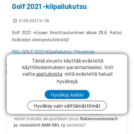
Tämä sivusto käyttää evästeitä
Opiskelijoiden ohjelma:
Essi Pirttioja,
essi.pirttioja@rkl.fi
,
käyttökokemuksen parantamiseksi. Voit
040 770 7506
valita
asetuksista
mitä evästeitä haluat
hyväksyä.
Hyväksy kaikki
Hyväksy vain välttämättömät