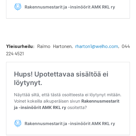
Yleisurheilu:
Raimo Hartonen,
rharton1@welho.com
, 044
224 4521