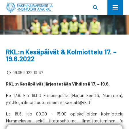
RKL:n Kesäpäivät & Kolmiottelu 17. –
19.6.2022
09.05.2022 10:37
RKL:n Kesäpäivät järjestetään Vihdissä 17. – 19.6.
Pe 17.6. klo 18.00 Frisbeegolfia (Harjun kenttä, Nummela),
yht.hlö ja ilmoittautuminen: mikael.ahl@rkl.fi
La 18.6. klo 09.00 – 15.00 opiskelijoiden kolmiottelu
Nummelassa sekä iltatapahtuma. Ilmoittautuminen ja
lisätietoa:
Kolmiottelu