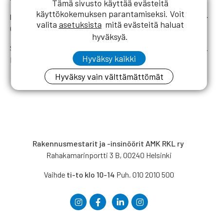
Tämä sivusto käyttää evästeitä
käyttökokemuksen parantamiseksi. Voit
Huom! Golf siirretty sunnuntaille: 19.6. klo 08.15 RKL-
valita
asetuksista
mitä evästeitä haluat
Golf (Vihti Golf)
. Kilpailukutsu ja lisätietoa:
Golf
hyväksyä.
Su 19.6. Klo 10.00 RKL-Yleisurheilu Nummelassa.
Hyväksy kaikki
Kilpailukutsu ja lisätietoa:
Yleisurheilu ja maastojuoksu
Hyväksy vain välttämättömät
Rakennusmestarit ja -insinöörit AMK RKL ry
Rahakamarinportti 3 B, 00240 Helsinki
Vaihde
ti-to klo 10-14
Puh. 010 2010 500