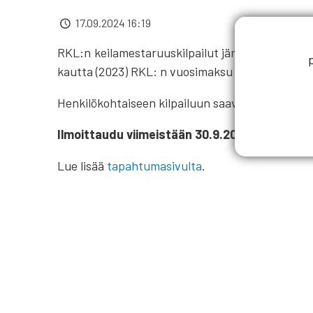
17.09.2024 16:19
RKL:n keilamestaruuskilpailut järjestetään Lahd
kautta (2023) RKL: n vuosimaksu on suoritettun
Henkilökohtaiseen kilpailuun saavat osallistua 
Ilmoittaudu viimeistään 30.9.2024 mennessä
Lue lisää
tapahtumasivulta
.