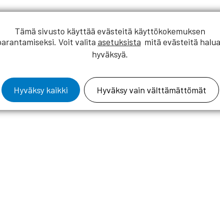
Tämä sivusto käyttää evästeitä käyttökokemuksen
essa 13.10.-9.11. Edustamis- ja osallistumisoikeus on RKL:n
parantamiseksi. Voit valita
asetuksista
mitä evästeitä halua
a.
hyväksyä.
myös RIA:n jäsenet.
Hyväksy kaikki
Hyväksy vain välttämättömät
.