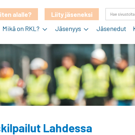
iten alalle?
Liity jäseneksi
Mikä on RKL?
Jäsenyys
Jäsenedut
kilpailut Lahdessa