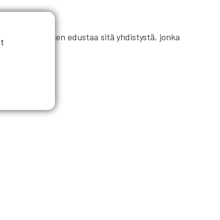
 jäsenillä. Jäsen edustaa sitä yhdistystä, jonka
t