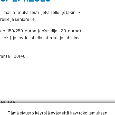
imallin mukaisesti jokaiselle jotakin –
reille ja senioreille.
en 150/250 euroa (opiskelijat 30 euroa)
inki) ja hytin ohella ateriat ja ohjelma
ranta 1 00140.
aalissa
Tämä sivusto käyttää evästeitä käyttökokemuksen