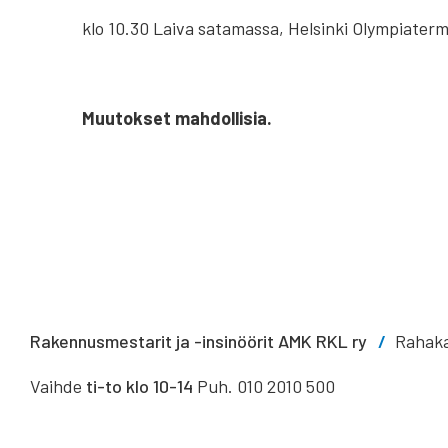
klo 10.30 Laiva satamassa, Helsinki Olympiaterm
Muutokset mahdollisia.
Rakennusmestarit ja -insinöörit AMK RKL ry
Rahaka
Vaihde
ti-to klo 10-14
Puh. 010 2010 500