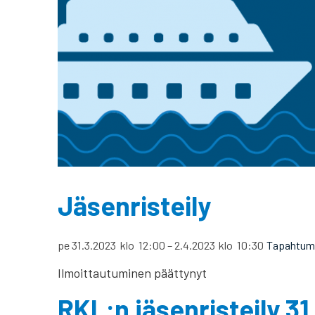
Jäsenristeily
pe 31.3.2023
klo
12:00
–
2.4.2023
klo
10:30
Tapahtum
Ilmoittautuminen päättynyt
RKL:n jäsenristeily 31