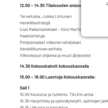
12.00 – 14.30 Tilaisuuden avaus, Starlight, j
Tervetuloa, Jukka Lintunen
Henkilöesittelyjä
Uusi Rakentamislaki – Kirsi Martinkauppi
Haastatteluja
Pohjoismaiset videotervehdykset
Henkilökunnan esittely
Viikonlopun ohjelma ja muut järjestelyt
14.30 Kokouskahvit kokouskannella
15.00 – 18.00 Luentoja Kokouskannella:
Sali 1
15.00 Koulutus ja tutkinto, TALKin antia
15.30 Harjoittelu ja opinnäytetyöt, opintojen jat
16.15 Liikunta ja harrastus