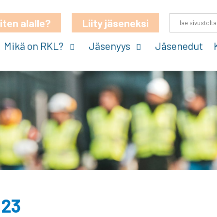
iten alalle?
Liity jäseneksi
Mikä on RKL?
Jäsenyys
Jäsenedut
023