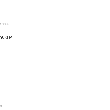
eissa.
nukset.
ma