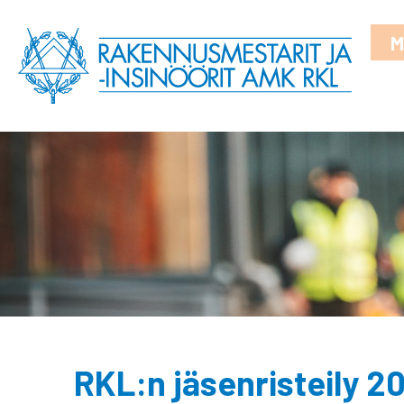
M
RKL:n jäsenristeily 2