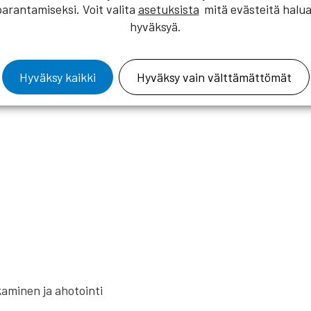
parantamiseksi. Voit valita
asetuksista
mitä evästeitä halua
uontajana Ella Kanninen
hyväksyä.
Hyväksy kaikki
Hyväksy vain välttämättömät
kaminen ja ahotointi