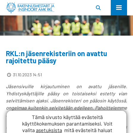
RKL:n jäsenrekisteriin on avattu
rajoitettu pääsy
31.10.2023 14:51
Jäsensivuille kirjautuminen on avattu jäsenille.
Yhdistyskäyttäjille pääsy on toistaiseksi estetty vian
selvittämisen ajaksi. Jäsenrekisteri on pääosin käytössä,
ongelmaa kuitenkin selvitetään edelleen. Pahoittelemme
siitä koituvaa häiriötä.
Tämä sivusto käyttää evästeitä
käyttökokemuksen parantamiseksi. Voit
Rakennuslehden tilaajilla on oikeus myös digilehteen – jos
valita
asetuksista
mitä evästeitä haluat