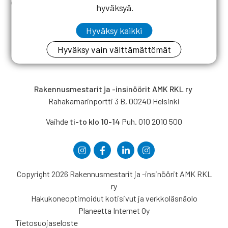
et vielä ole rekisteröitynyt käyttäjäksi,
katso ohjeet täältä.
hyväksyä.
Hyväksy kaikki
Hyväksy vain välttämättömät
Rakennusmestarit ja -insinöörit AMK RKL ry
Rahakamarinportti 3 B, 00240 Helsinki
Vaihde
ti-to klo 10-14
Puh. 010 2010 500
Copyright 2026 Rakennusmestarit ja -insinöörit AMK RKL
ry
Hakukoneoptimoidut kotisivut ja verkkoläsnäolo
Planeetta Internet Oy
Tietosuojaseloste