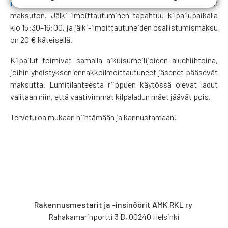
rharton1@welho.com
). Ennakkoilmoittautuneille kilpailu on
maksuton. Jälki-ilmoittautuminen tapahtuu kilpailupaikalla
klo 15:30–16:00, ja jälki-ilmoittautuneiden osallistumismaksu
on 20 € käteisellä.
Kilpailut toimivat samalla aikuisurheilijoiden aluehiihtoina,
joihin yhdistyksen ennakkoilmoittautuneet jäsenet pääsevät
maksutta. Lumitilanteesta riippuen käytössä olevat ladut
valitaan niin, että vaativimmat kilpaladun mäet jäävät pois.
Tervetuloa mukaan hiihtämään ja kannustamaan!
Rakennusmestarit ja -insinöörit AMK RKL ry
Rahakamarinportti 3 B, 00240 Helsinki