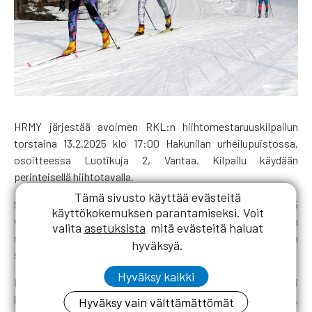
HRMY järjestää avoimen RKL:n hiihtomestaruuskilpailun
torstaina 13.2.2025 klo 17:00 Hakunilan urheilupuistossa,
osoitteessa Luotikuja 2, Vantaa. Kilpailu käydään
perinteisellä hiihtotavalla.
Tämä sivusto käyttää evästeitä
Sarjoja on miehille ja naisille kaikissa ikäryhmissä alkaen 35
käyttökokemuksen parantamiseksi. Voit
vuodesta viiden vuoden välein. Mukana ovat myös rouvien
valita
asetuksista
mitä evästeitä haluat
sekä mies- ja naisopiskelijoiden sarjat. Matkat ovat 5 km
hyväksyä.
sarjoille M-M65 ja 3 km muille.
Hyväksy kaikki
Ennakkoilmoittautuminen päättyy 8.2. ja osallistua voi
ilmoittamalla tietonsa Raimo Hartoselle (p. 044 2244521,
Hyväksy vain välttämättömät