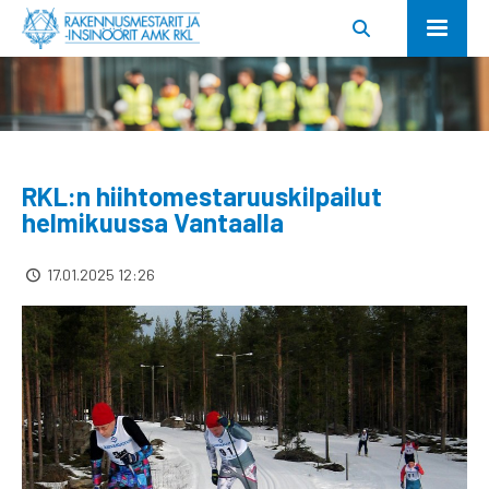
RKL:n hiihtomestaruuskilpailut
helmikuussa Vantaalla
17.01.2025 12:26