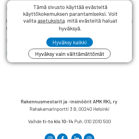
Tämä sivusto käyttää evästeitä
Ilmoittautuminen:
https://www.lyyti.in/kpaivat
käyttökokemuksen parantamiseksi. Voit
valita
asetuksista
mitä evästeitä haluat
lisätietoa: Joakim Högström, joakim.hogstrom@rkl.fi, 045
hyväksyä.
633 2346
Kilpailukutsu:
Hyväksy kaikki
Kilpailukutsu RKL GOLF 2019 Ekegolf
Hyväksy vain välttämättömät
Rakennusmestarit ja -insinöörit AMK RKL ry
Rahakamarinportti 3 B, 00240 Helsinki
Vaihde
ti-to klo 10-14
Puh. 010 2010 500