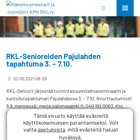
RKL-Senioreiden Pajulahden
tapahtuma 3. – 7.10.
02.09.2021 08:09
RKL-Seniorit järjestää toimintasuunnitelmaseminaarin ja
kuntoilutapahtuman Pajulahdessa 3. – 7.10. Ilmoittautumiset
9.9. mennessä: merja.salomaa@rkl.fi, 040 192 0063. Kts.
lisätiedot:
Tämä sivusto käyttää evästeitä
käyttökokemuksen parantamiseksi. Voit
Pajulahti
valita
asetuksista
mitä evästeitä haluat
hyväksyä.