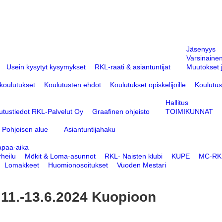
Jäsenyys
Varsinaine
Usein kysytyt kysymykset
RKL-raati & asiantuntijat
Muutokset j
 koulutukset
Koulutusten ehdot
Koulutukset opiskelijoille
Koulutus
Hallitus
utustiedot RKL-Palvelut Oy
Graafinen ohjeisto
TOIMIKUNNAT
Pohjoisen alue
Asiantuntijahaku
apaa-aika
heilu
Mökit & Loma-asunnot
RKL- Naisten klubi
KUPE
MC-RKL
Lomakkeet
Huomionosoitukset
Vuoden Mestari
 11.-13.6.2024 Kuopioon