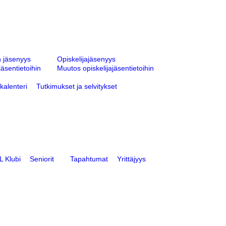
n jäsenyys
Opiskelijajäsenyys
äsentietoihin
Muutos opiskelijajäsentietoihin
kalenteri
Tutkimukset ja selvitykset
 Klubi
Seniorit
Tapahtumat
Yrittäjyys