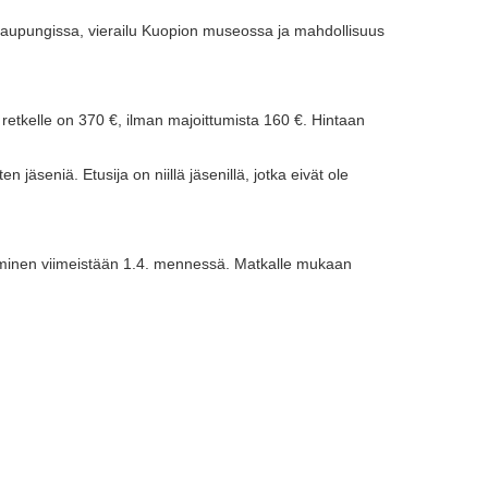
aupungissa, vierailu Kuopion museossa ja mahdollisuus
tkelle on 370 €, ilman majoittumista 160 €. Hintaan
jäseniä. Etusija on niillä jäsenillä, jotka eivät ole
autuminen viimeistään 1.4. mennessä. Matkalle mukaan