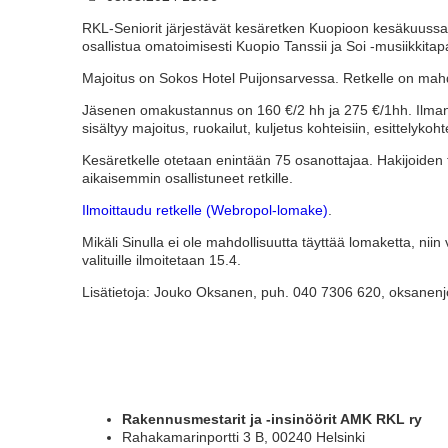
RKL-Seniorit järjestävät kesäretken Kuopioon kesäkuuss
osallistua omatoimisesti Kuopio Tanssii ja Soi -musiikkitapa
Majoitus on Sokos Hotel Puijonsarvessa. Retkelle on mah
Jäsenen omakustannus on 160 €/2 hh ja 275 €/1hh. Ilman 
sisältyy majoitus, ruokailut, kuljetus kohteisiin, esittelyk
Kesäretkelle otetaan enintään 75 osanottajaa. Hakijoiden tul
aikaisemmin osallistuneet retkille.
Ilmoittaudu retkelle (Webropol-lomake)
.
Mikäli Sinulla ei ole mahdollisuutta täyttää lomaketta, n
valituille ilmoitetaan 15.4.
Lisätietoja: Jouko Oksanen, puh. 040 7306 620, oksane
Rakennusmestarit ja -insinöörit AMK RKL ry
Rahakamarinportti 3 B, 00240 Helsinki