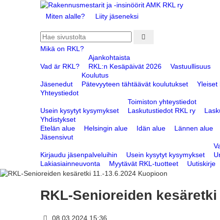
Miten alalle?
Liity jäseneksi
Mikä on RKL?
Ajankohtaista
Vad är RKL?
RKL:n Kesäpäivät 2026
Vastuullisuus
Koulutus
Jäsenedut
Pätevyyteen tähtäävät koulutukset
Yleiset
Yhteystiedot
Toimiston yhteystiedot
Usein kysytyt kysymykset
Laskutustiedot RKL ry
Lask
Yhdistykset
Etelän alue
Helsingin alue
Idän alue
Lännen alue
Jäsensivut
V
Kirjaudu jäsenpalveluihin
Usein kysytyt kysymykset
Ur
Lakiasiainneuvonta
Myytävät RKL-tuotteet
Uutiskirje
RKL-Senioreiden kesäretki
08.03.2024 15:36