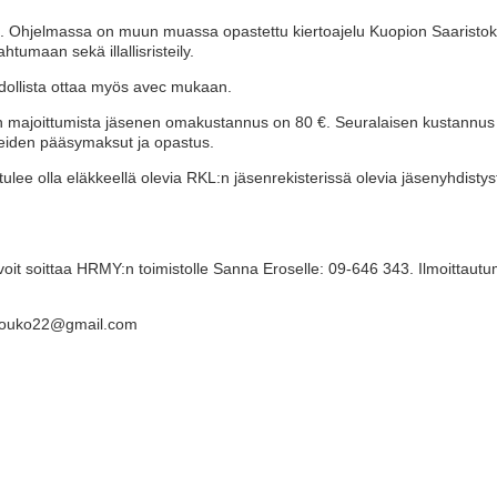
a. Ohjelmassa on muun muassa opastettu kiertoajelu Kuopion Saaristok
htumaan sekä illallisristeily.
dollista ottaa myös avec mukaan.
majoittumista jäsenen omakustannus on 80 €. Seuralaisen kustannus re
ohteiden pääsymaksut ja opastus.
ee olla eläkkeellä olevia RKL:n jäsenrekisterissä olevia jäsenyhdistysten 
iin voit soittaa HRMY:n toimistolle Sanna Eroselle: 09-646 343. Ilmoitt
njouko22@gmail.com