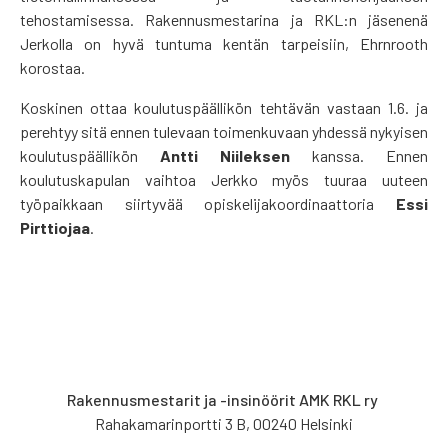
tehostamisessa. Rakennusmestarina ja RKL:n jäsenenä
Jerkolla on hyvä tuntuma kentän tarpeisiin, Ehrnrooth
korostaa.
Koskinen ottaa koulutuspäällikön tehtävän vastaan 1.6. ja
perehtyy sitä ennen tulevaan toimenkuvaan yhdessä nykyisen
koulutuspäällikön
Antti Niileksen
kanssa. Ennen
koulutuskapulan vaihtoa Jerkko myös tuuraa uuteen
työpaikkaan siirtyvää opiskelijakoordinaattoria
Essi
Pirttiojaa
.
Rakennusmestarit ja -insinöörit AMK RKL ry
Rahakamarinportti 3 B, 00240 Helsinki