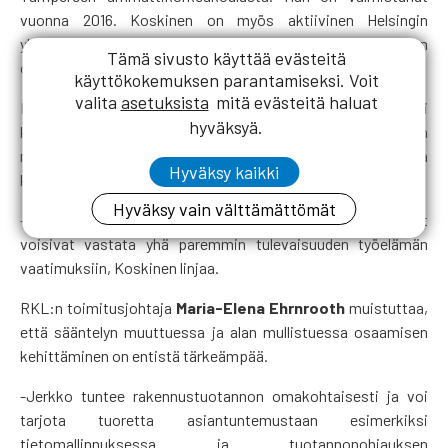
vuonna 2016. Koskinen on myös aktiivinen Helsingin
yhdistyksen jäsen ja toiminut liiton
Tämä sivusto käyttää evästeitä
opiskelijatoimikunnassakin.
käyttökokemuksen parantamiseksi. Voit
valita
asetuksista
mitä evästeitä haluat
Kehittämisestä ja kouluttamisesta Koskisella on runsaasti
hyväksyä.
kokemusta aiemmista tehtävistään. Rakennusala on
murrosvaiheessa, ja uusia asioita on suuri tarve jalkauttaa
Hyväksy kaikki
kentälle.
Hyväksy vain välttämättömät
-Tavoitteeni on, että jäsenille tarjottavat koulutukset
voisivat vastata yhä paremmin tulevaisuuden työelämän
vaatimuksiin, Koskinen linjaa.
RKL:n toimitusjohtaja
Maria-Elena Ehrnrooth
muistuttaa,
että sääntelyn muuttuessa ja alan mullistuessa osaamisen
kehittäminen on entistä tärkeämpää.
-Jerkko tuntee rakennustuotannon omakohtaisesti ja voi
tarjota tuoretta asiantuntemustaan esimerkiksi
tietomallinnuksessa ja tuotannonohjauksen