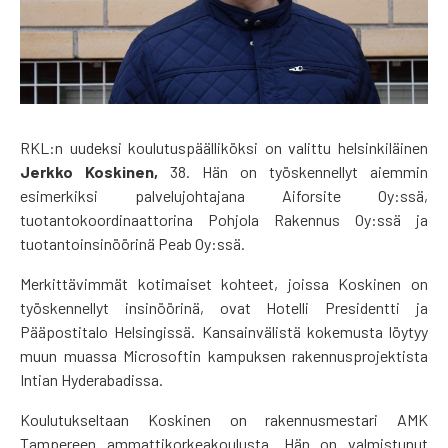
RKL:n uudeksi koulutuspäälliköksi on valittu helsinkiläinen
Jerkko Koskinen,
38. Hän on työskennellyt aiemmin
esimerkiksi palvelujohtajana Aiforsite Oy:ssä,
tuotantokoordinaattorina Pohjola Rakennus Oy:ssä ja
tuotantoinsinöörinä Peab Oy:ssä.
Merkittävimmät kotimaiset kohteet, joissa Koskinen on
työskennellyt insinöörinä, ovat Hotelli Presidentti ja
Pääpostitalo Helsingissä. Kansainvälistä kokemusta löytyy
muun muassa Microsoftin kampuksen rakennusprojektista
Intian Hyderabadissa.
Koulutukseltaan Koskinen on rakennusmestari AMK
Tampereen ammattikorkeakoulusta. Hän on valmistunut